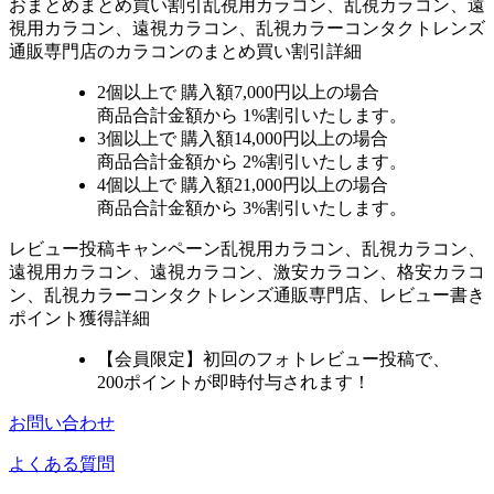
おまとめ
まとめ買い割引
乱視用カラコン、乱視カラコン、遠
視用カラコン、遠視カラコン、乱視カラーコンタクトレンズ
通販専門店のカラコンのまとめ買い割引詳細
2個
以上で 購入額
7,000円以上
の場合
商品合計金額から
1%
割引いたします。
3個
以上で 購入額
14,000円以上
の場合
商品合計金額から
2%
割引いたします。
4個
以上で 購入額
21,000円以上
の場合
商品合計金額から
3%
割引いたします。
レビュー
投稿キャンペーン
乱視用カラコン、乱視カラコン、
遠視用カラコン、遠視カラコン、激安カラコン、格安カラコ
ン、乱視カラーコンタクトレンズ通販専門店、レビュー書き
ポイント獲得詳細
【会員限定】初回
のフォトレビュー投稿で、
200ポイント
が
即時
付与されます！
お問い合わせ
よくある質問