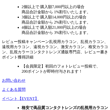
2個
以上で 購入額
7,000円以上
の場合
商品合計金額から
1%
割引いたします。
3個
以上で 購入額
14,000円以上
の場合
商品合計金額から
2%
割引いたします。
4個
以上で 購入額
21,000円以上
の場合
商品合計金額から
3%
割引いたします。
レビュー
投稿キャンペーン
乱視用カラコン、乱視カラコン、
遠視用カラコン、遠視カラコン、激安カラコン、格安カラコ
ン、乱視カラーコンタクトレンズ通販専門店、レビュー書き
ポイント獲得詳細
【会員限定】初回
のフォトレビュー投稿で、
200ポイント
が
即時
付与されます！
お問い合わせ
よくある質問
イベント【EVENT】
格安で高品質コンタクトレンズの乱視用カラコン