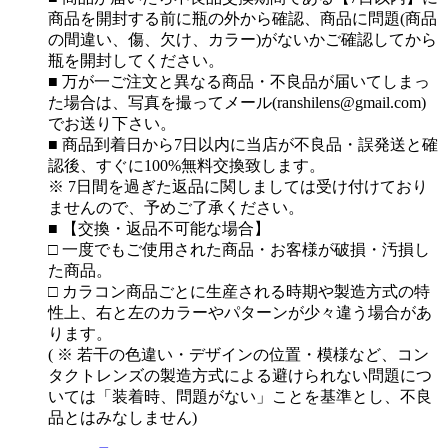
商品を開封する前に瓶の外から確認、商品に問題(商品
の間違い、傷、欠け、カラー)がないかご確認してから
瓶を開封してください。
■ 万が一ご注文と異なる商品・不良品が届いてしまっ
た場合は、写真を撮ってメール(ranshilens@gmail.com)
でお送り下さい。
■ 商品到着日から7日以内に当店が不良品・誤発送と確
認後、すぐに100%無料交換致します。
※ 7日間を過ぎた返品に関しましては受け付けており
ませんので、予めご了承ください。
■ 【交換・返品不可能な場合】
□ 一度でもご使用された商品・お客様が破損・汚損し
た商品。
□ カラコン商品ごとに生産される時期や製造方式の特
性上、右と左のカラーやパターンが少々違う場合があ
ります。
( ※ 若干の色違い・デザインの位置・模様など、コン
タクトレンズの製造方式による避けられない問題につ
いては「装着時、問題がない」ことを基準とし、不良
品とはみなしません)