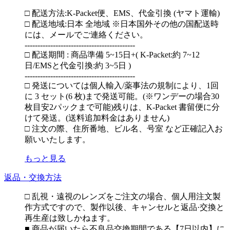
□ 配送方法:K-Packet便、EMS、代金引換 (ヤマト運輸)
□ 配送地域:日本 全地域 ※日本国外その他の国配送時
には、メールでご連絡ください。
-------------------------------------------
□ 配送期間 : 商品準備 5~15日+( K-Packet:約 7~12
日/EMSと代金引換:約 3~5日 )
-------------------------------------------
□ 発送については個人輸入/薬事法の規制により、1回
に 3 セット(6 枚)まで発送可能。(※ワンデーの場合30
枚目安2パックまで可能)残りは、K-Packet 書留便に分
けて発送。(送料追加料金はありません)
□ 注文の際、住所番地、ビル名、号室 など正確記入お
願いいたします。
もっと見る
返品・交換方法
□ 乱視・遠視のレンズをご注文の場合、個人用注文製
作方式ですので、製作以後、キャンセルと返品·交換と
再生産は致しかねます。
■ 商品が届いたら不良品交換期間である【7日以内】に