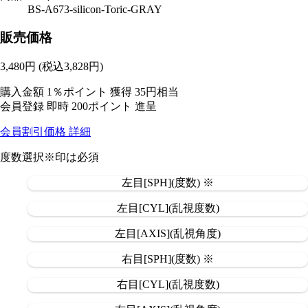
BS-A673-silicon-Toric-GRAY
販売価格
3,480
円
(税込3,828円)
購入金額
1％ポイント 獲得
35円相当
会員登録 即時
200ポイント
進呈
会員割引価格
詳細
度数選択
※印は必須
左目[SPH](度数) ※
左目[CYL](乱視度数)
左目[AXIS](乱視角度)
右目[SPH](度数) ※
右目[CYL](乱視度数)