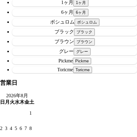
1ヶ月
6ヶ月
ボシュロム
ブラック
ブラウン
グレー
Pickme
Toricme
営業日
2026年8月
日
月
火
水
木
金
土
1
2
3
4
5
6
7
8