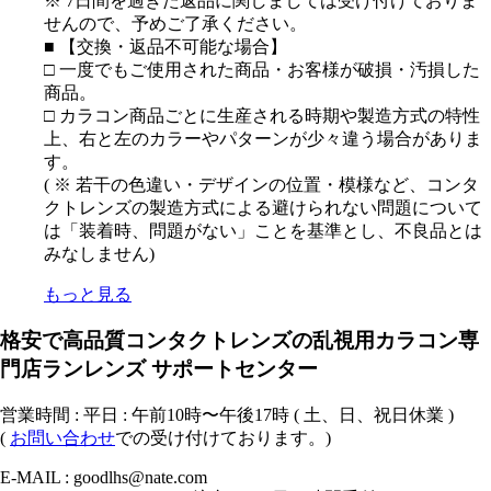
※ 7日間を過ぎた返品に関しましては受け付けておりま
せんので、予めご了承ください。
■ 【交換・返品不可能な場合】
□ 一度でもご使用された商品・お客様が破損・汚損した
商品。
□ カラコン商品ごとに生産される時期や製造方式の特性
上、右と左のカラーやパターンが少々違う場合がありま
す。
( ※ 若干の色違い・デザインの位置・模様など、コンタ
クトレンズの製造方式による避けられない問題について
は「装着時、問題がない」ことを基準とし、不良品とは
みなしません)
もっと見る
格安で高品質コンタクトレンズの乱視用カラコン専
門店ランレンズ サポートセンター
営業時間 : 平日 : 午前10時〜午後17時 ( 土、日、祝日休業 )
(
お問い合わせ
での受け付けております。)
E-MAIL : goodlhs@nate.com