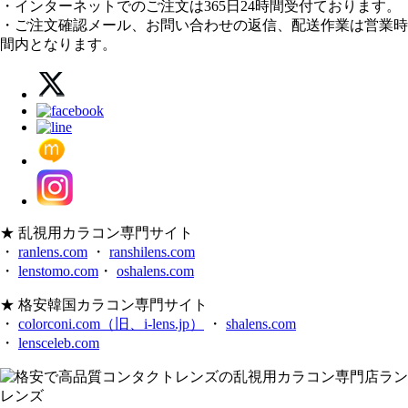
・インターネットでのご注文は365日24時間受付ております。
・ご注文確認メール、お問い合わせの返信、配送作業は営業時
間内となります。
★ 乱視用カラコン専門サイト
・
ranlens.com
・
ranshilens.com
・
lenstomo.com
・
oshalens.com
★ 格安韓国カラコン専門サイト
・
colorconi.com（旧、i-lens.jp）
・
shalens.com
・
lensceleb.com