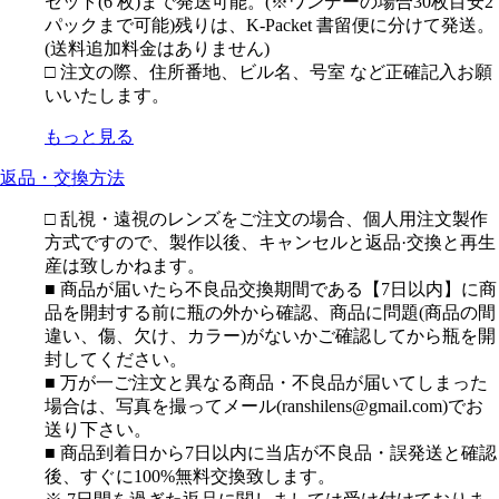
セット(6 枚)まで発送可能。(※ワンデーの場合30枚目安2
パックまで可能)残りは、K-Packet 書留便に分けて発送。
(送料追加料金はありません)
□ 注文の際、住所番地、ビル名、号室 など正確記入お願
いいたします。
もっと見る
返品・交換方法
□ 乱視・遠視のレンズをご注文の場合、個人用注文製作
方式ですので、製作以後、キャンセルと返品·交換と再生
産は致しかねます。
■ 商品が届いたら不良品交換期間である【7日以内】に商
品を開封する前に瓶の外から確認、商品に問題(商品の間
違い、傷、欠け、カラー)がないかご確認してから瓶を開
封してください。
■ 万が一ご注文と異なる商品・不良品が届いてしまった
場合は、写真を撮ってメール(ranshilens@gmail.com)でお
送り下さい。
■ 商品到着日から7日以内に当店が不良品・誤発送と確認
後、すぐに100%無料交換致します。