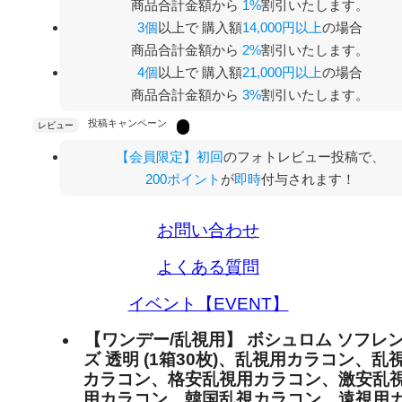
商品合計金額から
1%
割引いたします。
3個
以上で 購入額
14,000円以上
の場合
商品合計金額から
2%
割引いたします。
4個
以上で 購入額
21,000円以上
の場合
商品合計金額から
3%
割引いたします。
投稿キャンペーン
レビュー
【会員限定】初回
のフォトレビュー投稿で、
200ポイント
が
即時
付与されます！
お問い合わせ
よくある質問
イベント【EVENT】
【ワンデー/乱視用】 ボシュロム ソフレ
ズ 透明 (1箱30枚)、乱視用カラコン、乱
カラコン、格安乱視用カラコン、激安乱
用カラコン、韓国乱視カラコン、遠視用