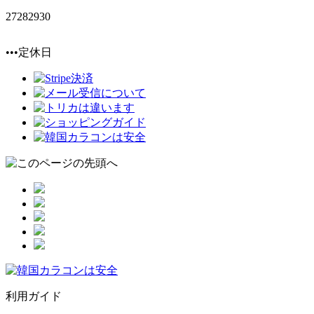
27
28
29
30
•••定休日
利用ガイド