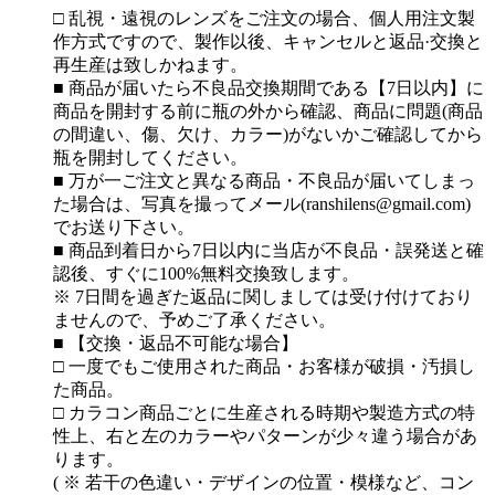
□ 乱視・遠視のレンズをご注文の場合、個人用注文製
作方式ですので、製作以後、キャンセルと返品·交換と
再生産は致しかねます。
■ 商品が届いたら不良品交換期間である【7日以内】に
商品を開封する前に瓶の外から確認、商品に問題(商品
の間違い、傷、欠け、カラー)がないかご確認してから
瓶を開封してください。
■ 万が一ご注文と異なる商品・不良品が届いてしまっ
た場合は、写真を撮ってメール(ranshilens@gmail.com)
でお送り下さい。
■ 商品到着日から7日以内に当店が不良品・誤発送と確
認後、すぐに100%無料交換致します。
※ 7日間を過ぎた返品に関しましては受け付けており
ませんので、予めご了承ください。
■ 【交換・返品不可能な場合】
□ 一度でもご使用された商品・お客様が破損・汚損し
た商品。
□ カラコン商品ごとに生産される時期や製造方式の特
性上、右と左のカラーやパターンが少々違う場合があ
ります。
( ※ 若干の色違い・デザインの位置・模様など、コン