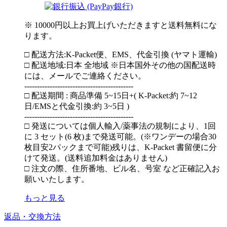
※ 10000円以上お買上げいただきますと送料無料にな
ります。
□ 配送方法:K-Packet便、EMS、代金引換 (ヤマト運輸)
□ 配送地域:日本 全地域 ※日本国外その他の国配送時
には、メールでご連絡ください。
-------------------------------------------
□ 配送期間 : 商品準備 5~15日+( K-Packet:約 7~12
日/EMSと代金引換:約 3~5日 )
-------------------------------------------
□ 発送については個人輸入/薬事法の規制により、1回
に 3 セット(6 枚)まで発送可能。(※ワンデーの場合30
枚目安2パックまで可能)残りは、K-Packet 書留便に分
けて発送。(送料追加料金はありません)
□ 注文の際、住所番地、ビル名、号室 など正確記入お
願いいたします。
もっと見る
返品・交換方法