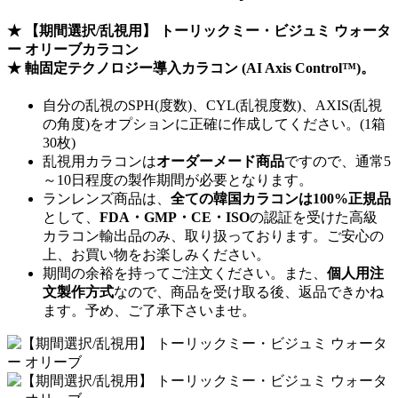
★ 【期間選択/乱視用】 トーリックミー・ビジュミ ウォータ
ー オリーブカラコン
★
軸固定テクノロジー
導入カラコン (AI Axis Control™)。
自分の乱視のSPH(度数)、CYL(乱視度数)、AXIS(乱視
の角度)をオプションに正確に作成してください。(1箱
30枚)
乱視用カラコンは
オーダーメード商品
ですので、
通常5
～10日程度
の製作期間が必要となります。
ランレンズ商品は、
全ての韓国カラコンは100%正規品
として、
FDA・GMP・CE・ISO
の認証を受けた高級
カラコン輸出品のみ、取り扱っております。ご安心の
上、お買い物をお楽しみください。
期間の余裕を持ってご注文ください。また、
個人用注
文製作方式
なので、商品を受け取る後、返品できかね
ます。予め、ご了承下さいませ。