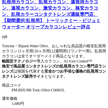
乱視用カラコン、乱視カラコン、遠視用カラコ
ン、遠視カラコン、激安カラコン、格安カラコ
ン、乱視カラーコンタクトレンズ通販専門店、
【期間選択/乱視用】 トーリックミー・ビジュミ
ウォーター オリーブカラコンレビュー評点
0件
Toricme・Bijumi Water Olive、おしゃれな高品質の格安乱視用
カラコン [1ヶ月用] [6ヶ月用] [2週間用] [ワンデー用]。乱視用
カラコンは全てオーダーメイド商品となります。
軸固定テクノロジー
導入カラコン。
AI Axis Control™
格安で高品質コンタクトレンズの乱視用カラコン専門店ラン
レンズ
は韓国を代表する
安全かつお手頃な価格の乱視用コン
タクトレンズ販売サイト
となります。
商品コード
PM-BIJUMI-Toric-Olive-C006OL
通常価格
1,680円