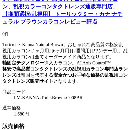
ン、乱視カラーコンタクトレンズ通販専門店、
【期間選択/乱視用】 トーリックミー・カナ ナチ
ュラル ブラウンカラコンレビュー評点
0件
Toricme・Kanna Natural Brown、おしゃれな高品質の格安乱
視用カラコン [1ヶ月用] [6ヶ月用] [2週間用] [ワンデー用]。乱
視用カラコンは全てオーダーメイド商品となります。
軸固定テクノロジー
導入カラコン。
AI Axis Control™
格安で高品質コンタクトレンズの乱視用カラコン専門店ラン
レンズ
は韓国を代表する
安全かつお手頃な価格の乱視用コン
タクトレンズ販売サイト
となります。
商品コード
PM-KANNA-Toric-Brown-C008BR
通常価格
1,680円
販売価格