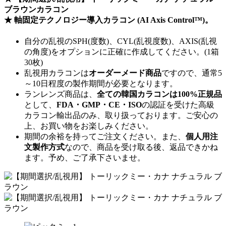
ブラウンカラコン
★
軸固定テクノロジー
導入カラコン (AI Axis Control™)。
自分の乱視のSPH(度数)、CYL(乱視度数)、AXIS(乱視
の角度)をオプションに正確に作成してください。(1箱
30枚)
乱視用カラコンは
オーダーメード商品
ですので、
通常5
～10日程度
の製作期間が必要となります。
ランレンズ商品は、
全ての韓国カラコンは100%正規品
として、
FDA・GMP・CE・ISO
の認証を受けた高級
カラコン輸出品のみ、取り扱っております。ご安心の
上、お買い物をお楽しみください。
期間の余裕を持ってご注文ください。また、
個人用注
文製作方式
なので、商品を受け取る後、返品できかね
ます。予め、ご了承下さいませ。