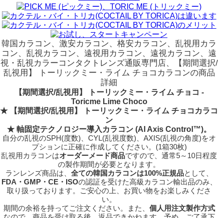
韓国カラコン、激安カラコン、格安カラコン、乱視用カラ
コン、乱視カラコン、遠視用カラコン、遠視カラコン、遠
視・乱視カラーコンタクトレンズ通販専門店、【期間選択/
乱視用】 トーリックミー・ライム チョコカラコンの商品
詳細
【期間選択/乱視用】 トーリックミー・ライム チョコ -
Toricme Lime Choco
★ 【期間選択/乱視用】 トーリックミー・ライム チョコカラコ
ン
★
軸固定テクノロジー
導入カラコン (AI Axis Control™)。
自分の乱視のSPH(度数)、CYL(乱視度数)、AXIS(乱視の角度)をオ
プションに正確に作成してください。(1箱30枚)
乱視用カラコンは
オーダーメード商品
ですので、
通常5～10日程度
の製作期間が必要となります。
ランレンズ商品は、
全ての韓国カラコンは100%正規品
として、
FDA・GMP・CE・ISO
の認証を受けた高級カラコン輸出品のみ、
取り扱っております。ご安心の上、お買い物をお楽しみくださ
い。
期間の余裕を持ってご注文ください。また、
個人用注文製作方式
なので、商品を受け取る後、返品できかねます。予め、ご了承下