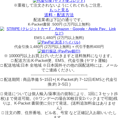
※重複して注文されないようにくれぐれもご注意。
もっと見る
送料・配送方法
配送業者は下記の通りです。
K-Packet書留 :500円 (1万円以上無料)
EMS:1,480円 (2万円以上無料)
代金引換:1,480円 (2万円以上無料) + 代引手数料400円
※ 10000円以上お買上げいただきますと送料無料になります。
□ 配送方法:K-Packet便、EMS、代金引換 (ヤマト運輸)
□ 配送地域:日本 全地域 ※日本国外その他の国配送時には、メール
でご連絡ください。
-------------------------------------------
□ 配送期間 : 商品準備 5~15日+( K-Packet:約 7~12日/EMSと代金引
換:約 3~5日 )
-------------------------------------------
□ 発送については個人輸入/薬事法の規制により、1回に 3 セット(6
枚)まで発送可能。(※ワンデーの場合30枚目安2パックまで可能)残
りは、K-Packet 書留便に分けて発送。(送料追加料金はありませ
ん)
□ 注文の際、住所番地、ビル名、号室 など正確記入お願いいたし
ます。