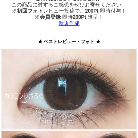
この商品に対するご感想をぜひお寄せください。
※
初回フォト
レビュー投稿で、
200Pt
即時付与！
※
会員登録
即時
200Pt
進呈！
新規作成
★ ベストレビュー・フォト ★