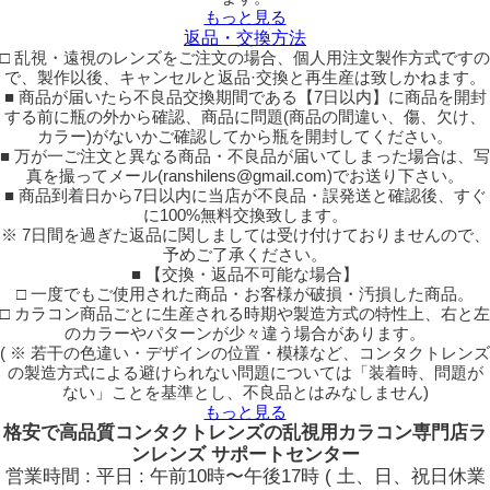
もっと見る
返品・交換方法
□ 乱視・遠視のレンズをご注文の場合、個人用注文製作方式ですの
で、製作以後、キャンセルと返品·交換と再生産は致しかねます。
■ 商品が届いたら不良品交換期間である【7日以内】に商品を開封
する前に瓶の外から確認、商品に問題(商品の間違い、傷、欠け、
カラー)がないかご確認してから瓶を開封してください。
■ 万が一ご注文と異なる商品・不良品が届いてしまった場合は、写
真を撮ってメール(ranshilens@gmail.com)でお送り下さい。
■ 商品到着日から7日以内に当店が不良品・誤発送と確認後、すぐ
に100%無料交換致します。
※ 7日間を過ぎた返品に関しましては受け付けておりませんので、
予めご了承ください。
■ 【交換・返品不可能な場合】
□ 一度でもご使用された商品・お客様が破損・汚損した商品。
□ カラコン商品ごとに生産される時期や製造方式の特性上、右と左
のカラーやパターンが少々違う場合があります。
( ※ 若干の色違い・デザインの位置・模様など、コンタクトレンズ
の製造方式による避けられない問題については「装着時、問題が
ない」ことを基準とし、不良品とはみなしません)
もっと見る
格安で高品質コンタクトレンズの乱視用カラコン専門店ラ
ンレンズ サポートセンター
営業時間 : 平日 : 午前10時〜午後17時 ( 土、日、祝日休業