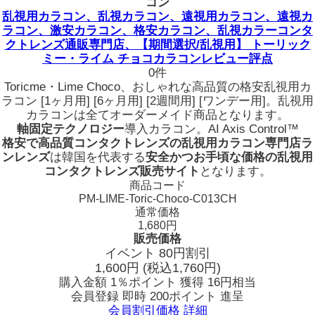
コン
乱視用カラコン、乱視カラコン、遠視用カラコン、遠視カ
ラコン、激安カラコン、格安カラコン、乱視カラーコンタ
クトレンズ通販専門店、【期間選択/乱視用】 トーリック
ミー・ライム チョコカラコンレビュー評点
0件
Toricme・Lime Choco、おしゃれな高品質の格安乱視用カ
ラコン [1ヶ月用] [6ヶ月用] [2週間用] [ワンデー用]。乱視用
カラコンは全てオーダーメイド商品となります。
軸固定テクノロジー
導入カラコン。
AI Axis Control™
格安で高品質コンタクトレンズの乱視用カラコン専門店ラ
ンレンズ
は韓国を代表する
安全かつお手頃な価格の乱視用
コンタクトレンズ販売サイト
となります。
商品コード
PM-LIME-Toric-Choco-C013CH
通常価格
1,680円
販売価格
イベント 80円割引
1,600
円
(税込1,760円)
購入金額
1％ポイント 獲得
16円相当
会員登録 即時
200ポイント
進呈
会員割引価格
詳細