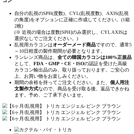
コン
自分の乱視のSPH(度数)、CYL(乱視度数)、AXIS(乱視
の角度)をオプションに正確に作成してください。(1箱
2枚)
(※ 近視の場合は度数[SPH]のみ選択し、CYL AXISは
選択なしでご注文ください。)
乱視用カラコンは
オーダーメード商品
ですので、
通常5
～10日程度
の製作期間が必要となります。
ランレンズ商品は、
全ての韓国カラコンは100%正規品
として、
FDA・GMP・CE・ISO
の認証を受けた高級
カラコン輸出品のみ、取り扱っております。ご安心の
上、お買い物をお楽しみください。
期間の余裕を持ってご注文ください。また、
個人用注
文製作方式
なので、商品を受け取る後、返品できかね
ます。予め、ご了承下さいませ。