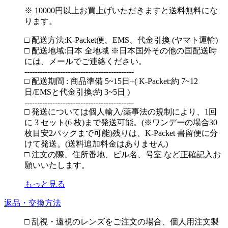
※ 10000円以上お買上げいただきますと送料無料にな
ります。
□ 配送方法:K-Packet便、EMS、代金引換 (ヤマト運輸)
□ 配送地域:日本 全地域 ※日本国外その他の国配送時
には、メールでご連絡ください。
-------------------------------------------
□ 配送期間 : 商品準備 5~15日+( K-Packet:約 7~12
日/EMSと代金引換:約 3~5日 )
-------------------------------------------
□ 発送については個人輸入/薬事法の規制により、1回
に 3 セット(6 枚)まで発送可能。(※ワンデーの場合30
枚目安2パックまで可能)残りは、K-Packet 書留便に分
けて発送。(送料追加料金はありません)
□ 注文の際、住所番地、ビル名、号室 など正確記入お
願いいたします。
もっと見る
返品・交換方法
□ 乱視・遠視のレンズをご注文の場合、個人用注文製