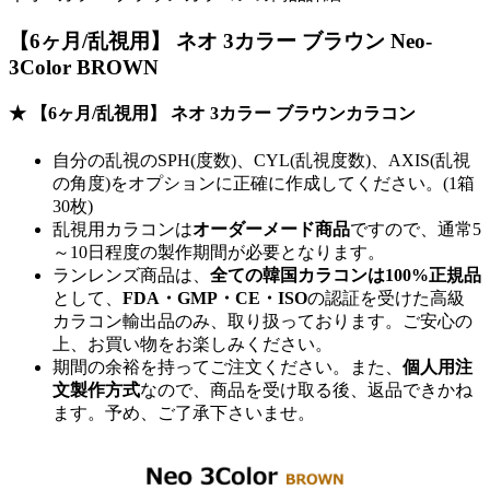
【6ヶ月/乱視用】 ネオ 3カラー ブラウン Neo-
3Color BROWN
★ 【6ヶ月/乱視用】 ネオ 3カラー ブラウンカラコン
自分の乱視のSPH(度数)、CYL(乱視度数)、AXIS(乱視
の角度)をオプションに正確に作成してください。(1箱
30枚)
乱視用カラコンは
オーダーメード商品
ですので、
通常5
～10日程度
の製作期間が必要となります。
ランレンズ商品は、
全ての韓国カラコンは100%正規品
として、
FDA・GMP・CE・ISO
の認証を受けた高級
カラコン輸出品のみ、取り扱っております。ご安心の
上、お買い物をお楽しみください。
期間の余裕を持ってご注文ください。また、
個人用注
文製作方式
なので、商品を受け取る後、返品できかね
ます。予め、ご了承下さいませ。