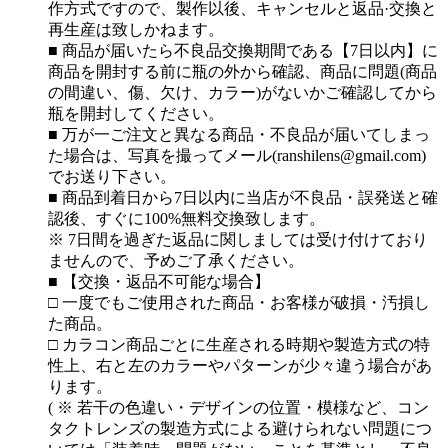
作方式ですので、製作以後、キャンセルと返品·交換と
再生産は致しかねます。
■ 商品が届いたら不良品交換期間である【7日以内】に
商品を開封する前に瓶の外から確認、商品に問題(商品
の間違い、傷、欠け、カラー)がないかご確認してから
瓶を開封してください。
■ 万が一ご注文と異なる商品・不良品が届いてしまっ
た場合は、写真を撮ってメール(ranshilens@gmail.com)
でお送り下さい。
■ 商品到着日から7日以内に当店が不良品・誤発送と確
認後、すぐに100%無料交換致します。
※ 7日間を過ぎた返品に関しましては受け付けており
ませんので、予めご了承ください。
■ 【交換・返品不可能な場合】
□ 一度でもご使用された商品・お客様が破損・汚損し
た商品。
□ カラコン商品ごとに生産される時期や製造方式の特
性上、右と左のカラーやパターンが少々違う場合があ
ります。
( ※ 若干の色違い・デザインの位置・模様など、コン
タクトレンズの製造方式による避けられない問題につ