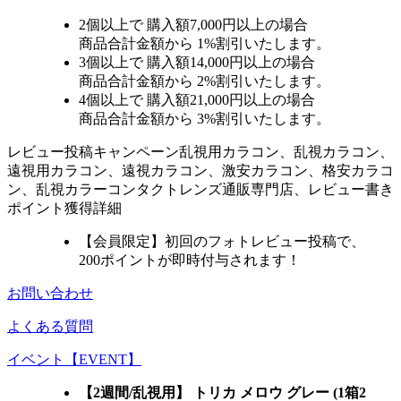
2個
以上で 購入額
7,000円以上
の場合
商品合計金額から
1%
割引いたします。
3個
以上で 購入額
14,000円以上
の場合
商品合計金額から
2%
割引いたします。
4個
以上で 購入額
21,000円以上
の場合
商品合計金額から
3%
割引いたします。
レビュー
投稿キャンペーン
乱視用カラコン、乱視カラコン、
遠視用カラコン、遠視カラコン、激安カラコン、格安カラコ
ン、乱視カラーコンタクトレンズ通販専門店、レビュー書き
ポイント獲得詳細
【会員限定】初回
のフォトレビュー投稿で、
200ポイント
が
即時
付与されます！
お問い合わせ
よくある質問
イベント【EVENT】
【2週間/乱視用】 トリカ メロウ グレー (1箱2