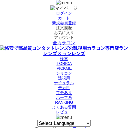
ログイン
カート
新規会員登録
注文履歴
お気に入り
アカウント
全カラコン
検索
TORICA
PICKME
シリコン
遠視用
ナチュラル
デカ目
フチあり
ハーフ系
RANKING
よくある質問
レビュー