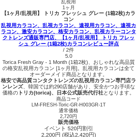
乱視用
1ヶ月
【1ヶ月/乱視用】 トリカ フレッシュ グレー (1箱2枚)カラ
コン
乱視用カラコン、乱視カラコン、遠視用カラコン、遠視カ
ラコン、激安カラコン、格安カラコン、乱視カラーコンタ
クトレンズ通販専門店、【1ヶ月/乱視用】 トリカ フレッ
シュ グレー (1箱2枚)カラコンレビュー評点
/ 2件
5.0
Torica Fresh Gray - 1 Month (1箱2枚)、おしゃれな高品質
の格安乱視用カラコン [1ヶ月用]。乱視用カラコンは全て
オーダーメイド商品となります。
格安で高品質コンタクトレンズの乱視用カラコン専門店ラ
ンレンズ
、韓国では約290店舗があり、安全かつお手頃な
価格の
トリカ(torica)、日本公式販売代行社
となります。
商品コード
LM-FRESH-Toric-GR-H003GR-1T
通常価格
2,720円
販売価格
イベント 520円割引
2,200
円
(税込2,420円)