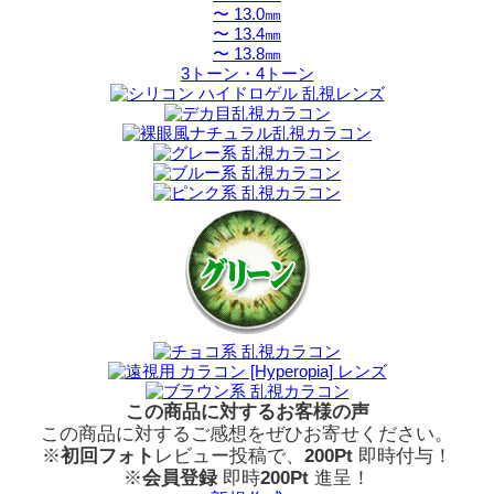
〜 13.0㎜
〜 13.4㎜
〜 13.8㎜
3トーン・4トーン
この商品に対するお客様の声
この商品に対するご感想をぜひお寄せください。
※
初回フォト
レビュー投稿で、
200Pt
即時付与！
※
会員登録
即時
200Pt
進呈！