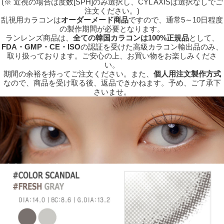
(※ 近視の場合は度数[SPH]のみ選択し、CYL AXISは選択なしでご
注文ください。)
乱視用カラコンは
オーダーメード商品
ですので、
通常5～10日程度
の製作期間が必要となります。
ランレンズ商品は、
全ての韓国カラコンは100%正規品
として、
FDA・GMP・CE・ISO
の認証を受けた高級カラコン輸出品のみ、
取り扱っております。ご安心の上、お買い物をお楽しみくださ
い。
期間の余裕を持ってご注文ください。また、
個人用注文製作方式
なので、商品を受け取る後、返品できかねます。予め、ご了承下
さいませ。