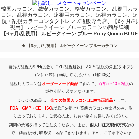
韓国カラコン、激安カラコン、格安カラコン、乱視用カラ
コン、乱視カラコン、遠視用カラコン、遠視カラコン、遠
視・乱視カラーコンタクトレンズ通販専門店、【6ヶ月/乱
視用】 ルビークイーン ブルーカラコンの商品詳細
【6ヶ月/乱視用】 ルビークイーン ブルー Ruby Queen BLUE
★ 【6ヶ月/乱視用】 ルビークイーン ブルーカラコン
自分の乱視のSPH(度数)、CYL(乱視度数)、AXIS(乱視の角度)をオプシ
ョンに正確に作成してください。(1箱30枚)
乱視用カラコンは
オーダーメード商品
ですので、
通常5～10日程度
の
製作期間が必要となります。
ランレンズ商品は、
全ての韓国カラコンは100%正規品
として、
FDA・GMP・CE・ISO
の認証を受けた高級カラコン輸出品のみ、取
り扱っております。ご安心の上、お買い物をお楽しみください。
期間の余裕を持ってご注文ください。また、
個人用注文製作方式
なの
で、商品を受け取る後、返品できかねます。予め、ご了承下さいま