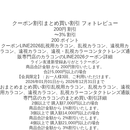
クーポン割引
まとめ買い割引
フォトレビュー
200円 割引
〜3% 割引
200 ポイント
クーポン
LINE2026
乱視用カラコン、乱視カラコン、遠視用カ
ラコン、遠視カラコン、遠視・乱視カラーコンタクトレンズ通
販専門店のカラコンのLINE2026クーポン詳細
ライン友達新登録ありがとうクーポン
商品合計金額 から 200円割引
いたします。
合計5,000円以上
の場合
【会員限定】：お一人様
3回
、ご利用いただけます。
2026年01月01日から 2026年12月31日まで
おまとめ
まとめ買い割引
乱視用カラコン、乱視カラコン、遠視
用カラコン、遠視カラコン、乱視カラーコンタクトレンズ通販
専門店のカラコンのまとめ買い割引詳細
2個
以上で 購入額
7,000円以上
の場合
商品合計金額から
1%
割引いたします。
3個
以上で 購入額
14,000円以上
の場合
商品合計金額から
2%
割引いたします。
4個
以上で 購入額
21,000円以上
の場合
商品合計金額から
3%
割引いたします。