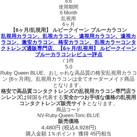
8.6
使用期間
6 Month
乱視用
6ヶ月
【6ヶ月/乱視用】 ルビークイーン ブルーカラコン
乱視用カラコン、乱視カラコン、遠視用カラコン、遠視カ
ラコン、激安カラコン、格安カラコン、乱視カラーコンタ
クトレンズ通販専門店、【6ヶ月/乱視用】 ルビークイーン
ブルーカラコンレビュー評点
/ 1件
5.0
Ruby Queen BLUE、おしゃれな高品質の格安乱視用カラコ
ン [6ヶ月用]。乱視用カラコンは全てオーダーメイド商品
となります。
格安で高品質コンタクトレンズの乱視用カラコン専門店ラ
ンレンズ
は韓国を代表する
安全かつお手頃な価格の乱視用
コンタクトレンズ販売サイト
となります。
商品コード
NV-Ruby-Queen-Toric-BLUE
販売価格
4,480
円
(税込4,928円)
購入金額
1％ポイント 獲得
45円相当