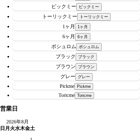
ピックミー
トーリックミー
1ヶ月
6ヶ月
ボシュロム
ブラック
ブラウン
グレー
Pickme
Toricme
営業日
2026年8月
日
月
火
水
木
金
土
1