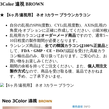
3Color 遠視 BROWN
★ 【6ヶ月/遠視用】 ネオ 3カラー ブラウンカラコン
自分の乱視のSPH(度数)、CYL(乱視度数)、AXIS(乱視の
角度)をオプションに正確に作成してください。(1箱30枚)
乱視用カラコンは
オーダーメード商品
ですので、
通常5～
10日程度
の製作期間が必要となります。
ランレンズ商品は、
全ての韓国カラコンは100%正規品
と
して、
FDA・GMP・CE・ISO
の認証を受けた高級カラ
コン輸出品のみ、取り扱っております。ご安心の上、お
買い物をお楽しみください。
期間の余裕を持ってご注文ください。また、
個人用注文
製作方式
なので、商品を受け取る後、返品できかねま
す。予め、ご了承下さいませ。