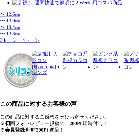
〜 12.6㎜
〜 13.0㎜
〜 13.4㎜
〜 13.8㎜
3トーン・4トーン
この商品に対するお客様の声
この商品に対するご感想をぜひお寄せください。
※
初回フォト
レビュー投稿で、
200Pt
即時付与！
※
会員登録
即時
200Pt
進呈！