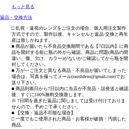
もっと見る
返品・交換方法
□ 乱視・遠視のレンズをご注文の場合、個人用注文製作
方式ですので、製作以後、キャンセルと返品·交換と再生
産は致しかねます。
■ 商品が届いたら不良品交換期間である【7日以内】に商
品を開封する前に瓶の外から確認、商品に問題(商品の間
違い、傷、欠け、カラー)がないかご確認してから瓶を開
封してください。
■ 万が一ご注文と異なる商品・不良品が届いてしまった
場合は、写真を撮ってメール(ranshilens@gmail.com)でお
送り下さい。
■ 商品到着日から7日以内に当店が不良品・誤発送と確認
後、すぐに100%無料交換致します。
※ 7日間を過ぎた返品に関しましては受け付けておりま
せんので、予めご了承ください。
■ 【交換・返品不可能な場合】
□ 一度でもご使用された商品・お客様が破損・汚損した
商品。