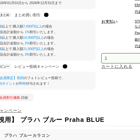
026年01月01日から 2026年12月31日まで
EM
代金
まとめ買い割引
まとめ
お支払い
ST
個
以上で 購入額
7,000円以上
の場合
な
品合計金額から
1%
割引いたします。
Pa
個
以上で 購入額
14,000円以上
の場合
銀行
品合計金額から
2%
割引いたします。
代
個
以上で 購入額
21,000円以上
の場合
品合計金額から
3%
割引いたします。
カートに入れる
レビュー投稿キャンペーン
ビュー
会員限定】初回
のフォトレビュー投稿で、
00ポイント
が
即時
付与されます！
会員割引価格
詳細
視用】 プラハ ブルー Praha BLUE
】 プラハ ブルーカラコン