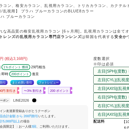
ラコン、格安カラコン、乱視用カラコン、トリカカラコン、カクテル
/乱視用】 プラハ ブルーカラコンのBLUE8カラー
ラハ ブルーカラコン
おしゃれな高品質の格安乱視用カラコン [6ヶ月用]。乱視用カラコンは全
トレンズの乱視用カラコン専門店ランレンズ
は韓国を代表する
安全か
円
(税込3,168円)
度数選択
※印は必須
額
29円相当
1％ポイント 獲得
 即時
進呈
200ポイント
割引
まとめ買い割引
フォトレビュー
00円 割引き
〜3% 割引き
200 ポイント
LINE2026
ーポン
イン友達新登録ありがとうクーポン
品合計金額 から 200円割引
いたします。
配送料
計5,000円以上
の場合
【1
会員限定】：お一人様
3回
、ご利用いただけます。
K-