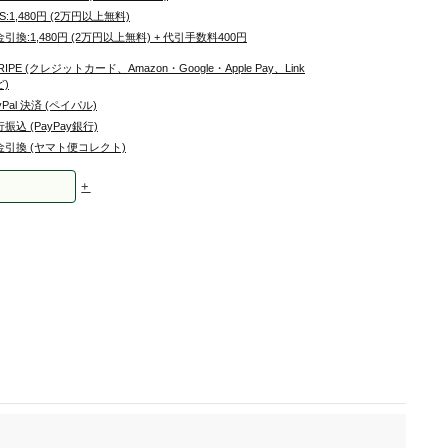
S:1,480円 (2万円以上無料)
引換:1,480円 (2万円以上無料) + 代引手数料400円
RIPE (クレジットカード、Amazon・Google・Apple Pay、Link
ど)
yPal 決済 (ペイパル)
振込 (PayPay銀行)
金引換 (ヤマト便コレクト)
+