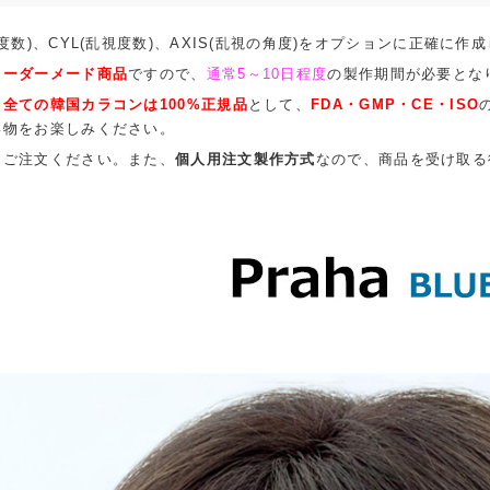
度数)、CYL(乱視度数)、AXIS(乱視の角度)をオプションに正確に作成
オーダーメード商品
ですので、
通常5～10日程度
の製作期間が必要とな
、
全ての韓国カラコンは100%正規品
として、
FDA・GMP・CE・ISO
い物をお楽しみください。
てご注文ください。また、
個人用注文製作方式
なので、商品を受け取る