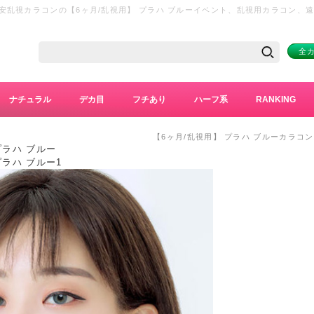
安乱視カラコンの【6ヶ月/乱視用】 プラハ ブルーイベント、乱視用カラコン、
全
ナチュラル
デカ目
フチあり
ハーフ系
RANKING
【6ヶ月/乱視用】 プラハ ブルーカラコ