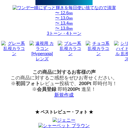
〜 12.6㎜
〜 13.0㎜
〜 13.4㎜
〜 13.8㎜
3トーン・4トーン
この商品に対するお客様の声
この商品に対するご感想をぜひお寄せください。
※
初回フォト
レビュー投稿で、
200Pt
即時付与！
※
会員登録
即時
200Pt
進呈！
新規作成
★ ベストレビュー・フォト ★