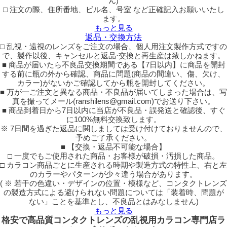
ん)
□ 注文の際、住所番地、ビル名、号室 など正確記入お願いいたし
ます。
もっと見る
返品・交換方法
□ 乱視・遠視のレンズをご注文の場合、個人用注文製作方式ですの
で、製作以後、キャンセルと返品·交換と再生産は致しかねます。
■ 商品が届いたら不良品交換期間である【7日以内】に商品を開封
する前に瓶の外から確認、商品に問題(商品の間違い、傷、欠け、
カラー)がないかご確認してから瓶を開封してください。
■ 万が一ご注文と異なる商品・不良品が届いてしまった場合は、写
真を撮ってメール(ranshilens@gmail.com)でお送り下さい。
■ 商品到着日から7日以内に当店が不良品・誤発送と確認後、すぐ
に100%無料交換致します。
※ 7日間を過ぎた返品に関しましては受け付けておりませんので、
予めご了承ください。
■ 【交換・返品不可能な場合】
□ 一度でもご使用された商品・お客様が破損・汚損した商品。
□ カラコン商品ごとに生産される時期や製造方式の特性上、右と左
のカラーやパターンが少々違う場合があります。
( ※ 若干の色違い・デザインの位置・模様など、コンタクトレンズ
の製造方式による避けられない問題については「装着時、問題が
ない」ことを基準とし、不良品とはみなしません)
もっと見る
格安で高品質コンタクトレンズの乱視用カラコン専門店ラ