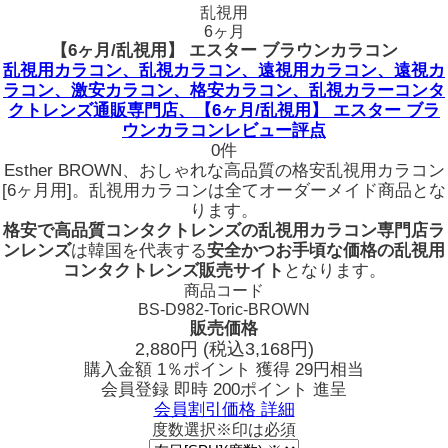
乱視用
6ヶ月
【6ヶ月/乱視用】 エスター ブラウンカラコン
乱視用カラコン、乱視カラコン、遠視用カラコン、遠視カ
ラコン、激安カラコン、格安カラコン、乱視カラーコンタ
クトレンズ通販専門店、【6ヶ月/乱視用】 エスター ブラ
ウンカラコンレビュー評点
0件
Esther BROWN、おしゃれな高品質の格安乱視用カラコン
[6ヶ月用]。乱視用カラコンは全てオーダーメイド商品とな
ります。
格安で高品質コンタクトレンズの乱視用カラコン専門店ラ
ンレンズ
は韓国を代表する
安全かつお手頃な価格の乱視用
コンタクトレンズ販売サイト
となります。
商品コード
BS-D982-Toric-BROWN
販売価格
2,880
円
(税込3,168円)
購入金額
1％ポイント 獲得
29円相当
会員登録 即時
200ポイント
進呈
会員割引価格
詳細
度数選択
※印は必須