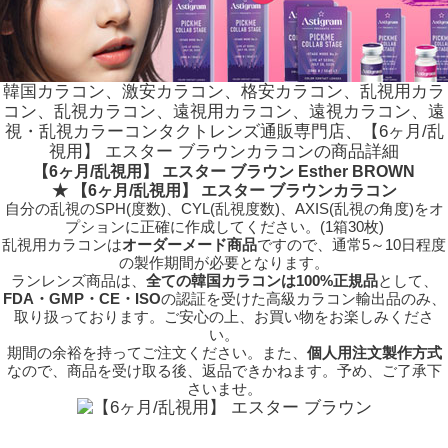
韓国カラコン、激安カラコン、格安カラコン、乱視用カラ
コン、乱視カラコン、遠視用カラコン、遠視カラコン、遠
視・乱視カラーコンタクトレンズ通販専門店、【6ヶ月/乱
視用】 エスター ブラウンカラコンの商品詳細
【6ヶ月/乱視用】 エスター ブラウン Esther BROWN
★ 【6ヶ月/乱視用】 エスター ブラウンカラコン
自分の乱視のSPH(度数)、CYL(乱視度数)、AXIS(乱視の角度)をオ
プションに正確に作成してください。(1箱30枚)
乱視用カラコンは
オーダーメード商品
ですので、
通常5～10日程度
の製作期間が必要となります。
ランレンズ商品は、
全ての韓国カラコンは100%正規品
として、
FDA・GMP・CE・ISO
の認証を受けた高級カラコン輸出品のみ、
取り扱っております。ご安心の上、お買い物をお楽しみくださ
い。
期間の余裕を持ってご注文ください。また、
個人用注文製作方式
なので、商品を受け取る後、返品できかねます。予め、ご了承下
さいませ。