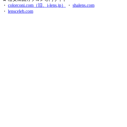
・
colorconi.com（旧、i-lens.jp）
・
shalens.com
・
lensceleb.com