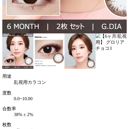
用途
乱視用カラコン
度数
0.0~10.00
合数率
38% ± 2%
枚数