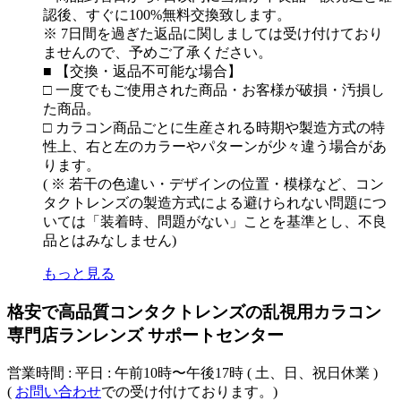
認後、すぐに100%無料交換致します。
※ 7日間を過ぎた返品に関しましては受け付けており
ませんので、予めご了承ください。
■ 【交換・返品不可能な場合】
□ 一度でもご使用された商品・お客様が破損・汚損し
た商品。
□ カラコン商品ごとに生産される時期や製造方式の特
性上、右と左のカラーやパターンが少々違う場合があ
ります。
( ※ 若干の色違い・デザインの位置・模様など、コン
タクトレンズの製造方式による避けられない問題につ
いては「装着時、問題がない」ことを基準とし、不良
品とはみなしません)
もっと見る
格安で高品質コンタクトレンズの乱視用カラコン
専門店ランレンズ サポートセンター
営業時間 : 平日 : 午前10時〜午後17時 ( 土、日、祝日休業 )
(
お問い合わせ
での受け付けております。)