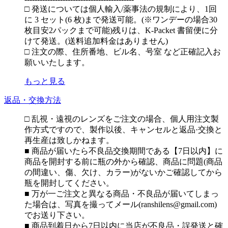
□ 発送については個人輸入/薬事法の規制により、1回
に 3 セット(6 枚)まで発送可能。(※ワンデーの場合30
枚目安2パックまで可能)残りは、K-Packet 書留便に分
けて発送。(送料追加料金はありません)
□ 注文の際、住所番地、ビル名、号室 など正確記入お
願いいたします。
もっと見る
返品・交換方法
□ 乱視・遠視のレンズをご注文の場合、個人用注文製
作方式ですので、製作以後、キャンセルと返品·交換と
再生産は致しかねます。
■ 商品が届いたら不良品交換期間である【7日以内】に
商品を開封する前に瓶の外から確認、商品に問題(商品
の間違い、傷、欠け、カラー)がないかご確認してから
瓶を開封してください。
■ 万が一ご注文と異なる商品・不良品が届いてしまっ
た場合は、写真を撮ってメール(ranshilens@gmail.com)
でお送り下さい。
■ 商品到着日から7日以内に当店が不良品・誤発送と確