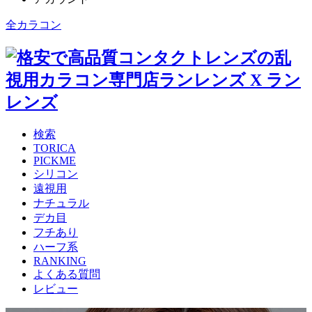
全カラコン
検索
TORICA
PICKME
シリコン
遠視用
ナチュラル
デカ目
フチあり
ハーフ系
RANKING
よくある質問
レビュー