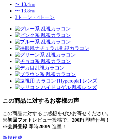
〜 13.4㎜
〜 13.8㎜
3トーン・4トーン
この商品に対するお客様の声
この商品に対するご感想をぜひお寄せください。
※
初回フォト
レビュー投稿で、
200Pt
即時付与！
※
会員登録
即時
200Pt
進呈！
新規作成