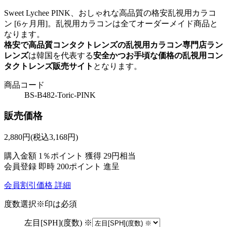
Sweet Lychee PINK、おしゃれな高品質の格安乱視用カラコ
ン [6ヶ月用]。乱視用カラコンは全てオーダーメイド商品と
なります。
格安で高品質コンタクトレンズの乱視用カラコン専門店ラン
レンズ
は韓国を代表する
安全かつお手頃な価格の乱視用コン
タクトレンズ販売サイト
となります。
商品コード
BS-B482-Toric-PINK
販売価格
2,880
円
(税込3,168円)
購入金額
1％ポイント 獲得
29円相当
会員登録 即時
200ポイント
進呈
会員割引価格
詳細
度数選択
※印は必須
左目[SPH](度数) ※