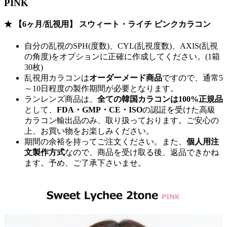
PINK
★ 【6ヶ月/乱視用】 スウィート・ライチ ピンクカラコン
自分の乱視のSPH(度数)、CYL(乱視度数)、AXIS(乱視
の角度)をオプションに正確に作成してください。(1箱
30枚)
乱視用カラコンは
オーダーメード商品
ですので、
通常5
～10日程度
の製作期間が必要となります。
ランレンズ商品は、
全ての韓国カラコンは100%正規品
として、
FDA・GMP・CE・ISO
の認証を受けた高級
カラコン輸出品のみ、取り扱っております。ご安心の
上、お買い物をお楽しみください。
期間の余裕を持ってご注文ください。また、
個人用注
文製作方式
なので、商品を受け取る後、返品できかね
ます。予め、ご了承下さいませ。