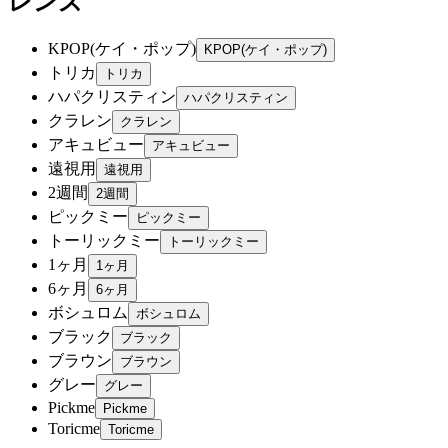
レンズ
KPOP(ケイ・ポップ)
トリカ
ハパクリスティン
クラレン
アキュビュー
遠視用
2週間
ピックミー
トーリックミー
1ヶ月
6ヶ月
ボシュロム
ブラック
ブラウン
グレー
Pickme
Toricme