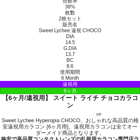
合数率
平日 : 午前10時〜午後17時 ( 土、日、祝日休業 )
38%
※ご返信は順次対応いたします。
枚数
2枚セット
販売名
Sweet Lychee 遠視 CHOCO
DIA
14.5
G.DIA
13.7
BC
8.6
使用期間
6 Month
遠視用
6ヶ月
【6ヶ月/遠視用】 スイート ライチ チョコカラコ
ン
0件
Sweet Lychee Hyperopia CHOCO、おしゃれな高品質の格
安遠視用カラコン [6ヶ月用]。遠視用カラコンは全てオー
ダーメイド商品となります。
格安で高品質コンタクトレンズの乱視用カラコン専門店ラ