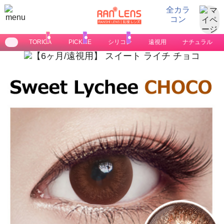
全カラ
コン
クーポン割引
まとめ買い割引
フォトレビュー
200円 割引
〜3% 割引
200 ポイント
TORICA
PICKME
シリコン
遠視用
ナチュラル
LINE2026
クーポン
ライン友達新登録ありがとうクーポン
商品合計金額 から 200円割引
いたします。
合計5,000円以上
の場合
【会員限定】：お一人様
3回
、ご利用いただけます。
2026年01月01日から 2026年12月31日まで
まとめ買い割引
おまとめ
2個
以上で 購入額
7,000円以上
の場合
商品合計金額から
1%
割引いたします。
3個
以上で 購入額
14,000円以上
の場合
商品合計金額から
2%
割引いたします。
4個
以上で 購入額
21,000円以上
の場合
商品合計金額から
3%
割引いたします。
投稿キャンペーン
レビュー
【会員限定】初回
のフォトレビュー投稿で、