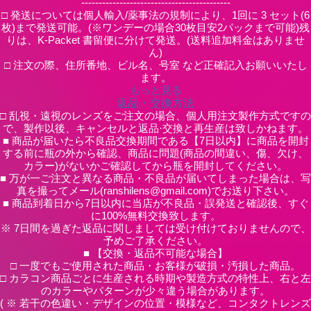
-------------------------------------------
□ 発送については個人輸入/薬事法の規制により、1回に 3 セット(6
枚)まで発送可能。(※ワンデーの場合30枚目安2パックまで可能)残
りは、K-Packet 書留便に分けて発送。(送料追加料金はありませ
ん)
□ 注文の際、住所番地、ビル名、号室 など正確記入お願いいたし
ます。
もっと見る
返品・交換方法
□ 乱視・遠視のレンズをご注文の場合、個人用注文製作方式ですの
で、製作以後、キャンセルと返品·交換と再生産は致しかねます。
■ 商品が届いたら不良品交換期間である【7日以内】に商品を開封
する前に瓶の外から確認、商品に問題(商品の間違い、傷、欠け、
カラー)がないかご確認してから瓶を開封してください。
■ 万が一ご注文と異なる商品・不良品が届いてしまった場合は、写
真を撮ってメール(ranshilens@gmail.com)でお送り下さい。
■ 商品到着日から7日以内に当店が不良品・誤発送と確認後、すぐ
に100%無料交換致します。
※ 7日間を過ぎた返品に関しましては受け付けておりませんので、
予めご了承ください。
■ 【交換・返品不可能な場合】
□ 一度でもご使用された商品・お客様が破損・汚損した商品。
□ カラコン商品ごとに生産される時期や製造方式の特性上、右と左
のカラーやパターンが少々違う場合があります。
( ※ 若干の色違い・デザインの位置・模様など、コンタクトレンズ