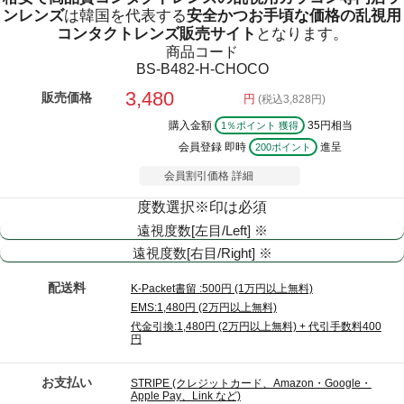
ンレンズ
は韓国を代表する
安全かつお手頃な価格の乱視用
コンタクトレンズ販売サイト
となります。
商品コード
BS-B482-H-CHOCO
3,480
販売価格
円
(税込3,828円)
購入金額
35円相当
1％ポイント 獲得
会員登録 即時
進呈
200ポイント
会員割引価格
詳細
度数選択
※印は必須
遠視度数[左目/Left] ※
遠視度数[右目/Right] ※
配送料
K-Packet書留 :500円 (1万円以上無料)
EMS:1,480円 (2万円以上無料)
代金引換:1,480円 (2万円以上無料) + 代引手数料400
円
お支払い
STRIPE (クレジットカード、Amazon・Google・
Apple Pay、Link など)