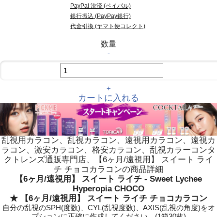
PayPal 決済 (ペイパル)
銀行振込 (PayPay銀行)
代金引換 (ヤマト便コレクト)
数量
-
+
カートに入れる
乱視用カラコン、乱視カラコン、遠視用カラコン、遠視カ
ラコン、激安カラコン、格安カラコン、乱視カラーコンタ
クトレンズ通販専門店、【6ヶ月/遠視用】 スイート ライ
チ チョコカラコンの商品詳細
【6ヶ月/遠視用】 スイート ライチ - Sweet Lychee
Hyperopia CHOCO
★ 【6ヶ月/遠視用】 スイート ライチ チョコカラコン
自分の乱視のSPH(度数)、CYL(乱視度数)、AXIS(乱視の角度)をオ
プションに正確に作成してください。(1箱30枚)