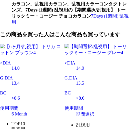
カラコン、乱視用カラコン、乱視用カラーコンタクトレ
ンズ、7Days (1週間) 乱視用の【期間選択/乱視用】 トー
リックミー・コージー チョコカラコン
7Days (1週間) 乱視
用
この商品を買った人はこんな商品も買っています
>DIA
>DIA
14.0
14.0
G.DIA
G.DIA
13.4
13.5
BC
BC
>8.6
>8.6
使用期間
使用期間
6 Month
期間選択
TOP10
乱視用