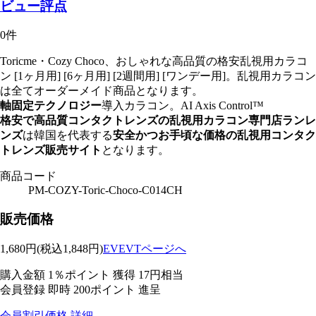
ビュー評点
0件
Toricme・Cozy Choco、おしゃれな高品質の格安乱視用カラコ
ン [1ヶ月用] [6ヶ月用] [2週間用] [ワンデー用]。乱視用カラコン
は全てオーダーメイド商品となります。
軸固定テクノロジー
導入カラコン。
AI Axis Control™
格安で高品質コンタクトレンズの乱視用カラコン専門店ランレ
ンズ
は韓国を代表する
安全かつお手頃な価格の乱視用コンタク
トレンズ販売サイト
となります。
商品コード
PM-COZY-Toric-Choco-C014CH
販売価格
1,680
円
(税込1,848円)
EVEVTページへ
購入金額
1％ポイント 獲得
17円相当
会員登録 即時
200ポイント
進呈
会員割引価格
詳細