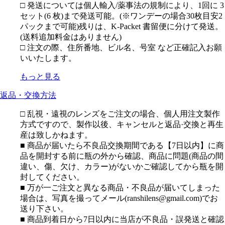
□ 発送については個人輸入/薬事法の規制により、1回に 3
セット(6 枚)まで発送可能。(※ワンデーの場合30枚目安2
パックまで可能)残りは、K-Packet 書留便に分けて発送。
(送料追加料金はありません)
□ 注文の際、住所番地、ビル名、号室 など正確記入お願
いいたします。
もっと見る
返品・交換方法
□ 乱視・遠視のレンズをご注文の場合、個人用注文製作
方式ですので、製作以後、キャンセルと返品·交換と再生
産は致しかねます。
■ 商品が届いたら不良品交換期間である【7日以内】に商
品を開封する前に瓶の外から確認、商品に問題(商品の間
違い、傷、欠け、カラー)がないかご確認してから瓶を開
封してください。
■ 万が一ご注文と異なる商品・不良品が届いてしまった
場合は、写真を撮ってメール(ranshilens@gmail.com)でお
送り下さい。
■ 商品到着日から7日以内に当店が不良品・誤発送と確認