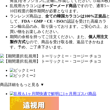
角度)をオプションに正確に作成してください。(1箱30枚)
乱視用カラコンは
オーダーメード商品
ですので、
通常5～
10日程度
の製作期間が必要となります。
ランレンズ商品は、
全ての韓国カラコンは100%正規品
と
して、
FDA・GMP・CE・ISO
の認証を受けた高級カラ
コン輸出品のみ、取り扱っております。ご安心の上、お
買い物をお楽しみください。
期間の余裕を持ってご注文ください。また、
個人用注文
製作方式
なので、商品を受け取る後、返品できかねま
す。予め、ご了承下さいませ。
商品詳細をもっと見る ▼