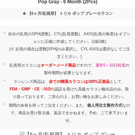
Pop Gray - 6 Month (2Pcs)
★ 【6ヶ月/乱視用】 トリカ ポップ グレーカラコン
自分の乱視のSPH(度数)、CYL(乱視度数)、AXIS(乱視の角度)をオプシ
ョンに正確に作成してください。(1箱2枚)
(※ 近視の場合は度数[SPH]のみ選択し、CYL AXISは選択なしでご注
文ください。)
乱視用カラコンは
オーダーメード商品
ですので、
通常5～10日程度
の
製作期間が必要となります。
ランレンズ商品は、
全ての韓国カラコンは100%正規品
として、
FDA・GMP・CE・ISO
の認証を受けた高級カラコン輸出品のみ、取
り扱っております。ご安心の上、お買い物をお楽しみください。
期間の余裕を持ってご注文ください。また、
個人用注文製作方式
なの
で、商品を受け取る後、返品できかねます。予め、ご了承下さいま
せ。