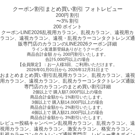
クーポン割引
まとめ買い割引
フォトレビュー
200円 割引
〜3% 割引
200 ポイント
クーポン
LINE2026
乱視用カラコン、乱視カラコン、遠視用カ
ラコン、遠視カラコン、遠視・乱視カラーコンタクトレンズ通
販専門店のカラコンのLINE2026クーポン詳細
ライン友達新登録ありがとうクーポン
商品合計金額 から 200円割引
いたします。
合計5,000円以上
の場合
【会員限定】：お一人様
3回
、ご利用いただけます。
2026年01月01日から 2026年12月31日まで
おまとめ
まとめ買い割引
乱視用カラコン、乱視カラコン、遠視
用カラコン、遠視カラコン、乱視カラーコンタクトレンズ通販
専門店のカラコンのまとめ買い割引詳細
2個
以上で 購入額
7,000円以上
の場合
商品合計金額から
1%
割引いたします。
3個
以上で 購入額
14,000円以上
の場合
商品合計金額から
2%
割引いたします。
4個
以上で 購入額
21,000円以上
の場合
商品合計金額から
3%
割引いたします。
レビュー
投稿キャンペーン
乱視用カラコン、乱視カラコン、遠
視用カラコン、遠視カラコン、激安カラコン、格安カラコン、
乱視カラーコンタクトレンズ通販専門店、レビュー書きポイン