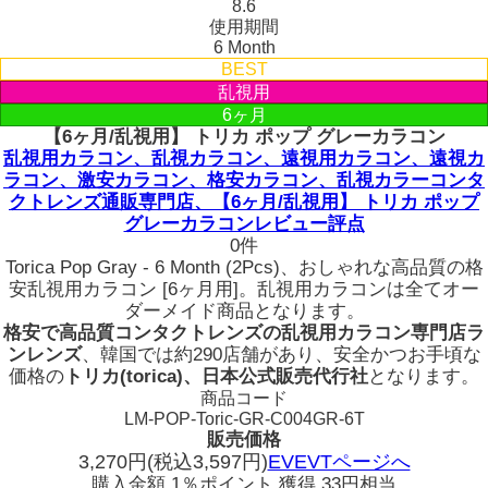
8.6
使用期間
6 Month
BEST
乱視用
6ヶ月
【6ヶ月/乱視用】 トリカ ポップ グレーカラコン
乱視用カラコン、乱視カラコン、遠視用カラコン、遠視カ
ラコン、激安カラコン、格安カラコン、乱視カラーコンタ
クトレンズ通販専門店、【6ヶ月/乱視用】 トリカ ポップ
グレーカラコンレビュー評点
0件
Torica Pop Gray - 6 Month (2Pcs)、おしゃれな高品質の格
安乱視用カラコン [6ヶ月用]。乱視用カラコンは全てオー
ダーメイド商品となります。
格安で高品質コンタクトレンズの乱視用カラコン専門店ラ
ンレンズ
、韓国では約290店舗があり、安全かつお手頃な
価格の
トリカ(torica)、日本公式販売代行社
となります。
商品コード
LM-POP-Toric-GR-C004GR-6T
販売価格
3,270
円
(税込3,597円)
EVEVTページへ
購入金額
1％ポイント 獲得
33円相当