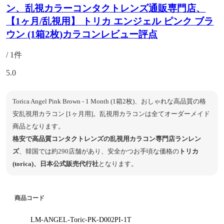
ン、乱視カラーコンタクトレンズ通販専門店、
【1ヶ月/乱視用】 トリカ エンジェル ピンク ブラ
ウン (1箱2枚)カラコンレビュー評点
/ 1件
5.0
Torica Angel Pink Brown - 1 Month (1箱2枚)、おしゃれな高品質の格
安乱視用カラコン [1ヶ月用]。乱視用カラコンは全てオーダーメイド
商品となります。
格安で高品質コンタクトレンズの乱視用カラコン専門店ランレン
ズ
、韓国では約290店舗があり、安全かつお手頃な価格の
トリカ
(torica)、日本公式販売代行社
となります。
商品コード
LM-ANGEL-Toric-PK-D002PI-1T