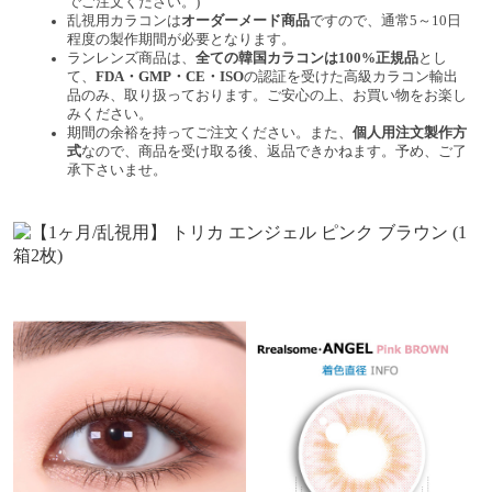
でご注文ください。)
乱視用カラコンは
オーダーメード商品
ですので、
通常5～10日
程度
の製作期間が必要となります。
ランレンズ商品は、
全ての韓国カラコンは100%正規品
とし
て、
FDA・GMP・CE・ISO
の認証を受けた高級カラコン輸出
品のみ、取り扱っております。ご安心の上、お買い物をお楽し
みください。
期間の余裕を持ってご注文ください。また、
個人用注文製作方
式
なので、商品を受け取る後、返品できかねます。予め、ご了
承下さいませ。