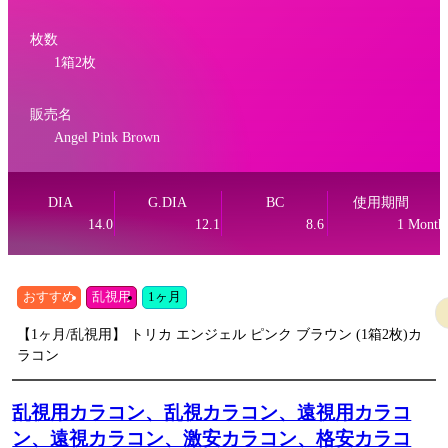
枚数
1箱2枚
販売名
Angel Pink Brown
DIA
G.DIA
BC
使用期間
14.0
12.1
8.6
1 Month
おすすめ
乱視用
1ヶ月
【1ヶ月/乱視用】 トリカ エンジェル ピンク ブラウン (1箱2枚)カ
ラコン
乱視用カラコン、乱視カラコン、遠視用カラコ
ン、遠視カラコン、激安カラコン、格安カラコ