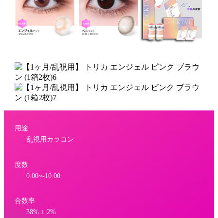
用途
乱視用カラコン
度数
0.00~-10.00
合数率
38% ± 2%