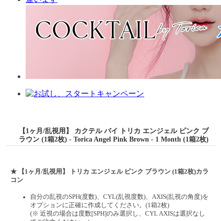
【1ヶ月/乱視用】 カクテル バイ トリカ エンジェル ピンク ブ
ラウン (1箱2枚) - Torica Angel Pink Brown - 1 Month (1箱2枚)
★ 【1ヶ月/乱視用】 トリカ エンジェル ピンク ブラウン (1箱2枚)カラ
コン
自分の乱視のSPH(度数)、CYL(乱視度数)、AXIS(乱視の角度)を
オプションに正確に作成してください。(1箱2枚)
(※ 近視の場合は度数[SPH]のみ選択し、CYL AXISは選択なし