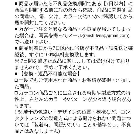
■ 商品が届いたら不良品交換期間である【7日以内】に
商品を開封する前に瓶の外から確認、商品に問題(商品
の間違い、傷、欠け、カラー)がないかご確認してから
瓶を開封してください。
■ 万が一ご注文と異なる商品・不良品が届いてしまっ
た場合は、写真を撮ってメール(ranshilens@gmail.com)
でお送り下さい。
■ 商品到着日から7日以内に当店が不良品・誤発送と確
認後、すぐに100%無料交換致します。
※ 7日間を過ぎた返品に関しましては受け付けており
ませんので、予めご了承ください。
■ 【交換・返品不可能な場合】
□ 一度でもご使用された商品・お客様が破損・汚損し
た商品。
□ カラコン商品ごとに生産される時期や製造方式の特
性上、右と左のカラーやパターンが少々違う場合があ
ります。
( ※ 若干の色違い・デザインの位置・模様など、コン
タクトレンズの製造方式による避けられない問題につ
いては「装着時、問題がない」ことを基準とし、不良
品とはみなしません)