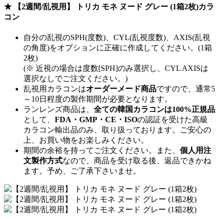
★ 【2週間/乱視用】 トリカ モネ ヌード グレー (1箱2枚)カラ
コン
自分の乱視のSPH(度数)、CYL(乱視度数)、AXIS(乱視
の角度)をオプションに正確に作成してください。(1箱
2枚)
(※ 近視の場合は度数[SPH]のみ選択し、CYL AXISは
選択なしでご注文ください。)
乱視用カラコンは
オーダーメード商品
ですので、
通常5
～10日程度
の製作期間が必要となります。
ランレンズ商品は、
全ての韓国カラコンは100%正規品
として、
FDA・GMP・CE・ISO
の認証を受けた高級
カラコン輸出品のみ、取り扱っております。ご安心の
上、お買い物をお楽しみください。
期間の余裕を持ってご注文ください。また、
個人用注
文製作方式
なので、商品を受け取る後、返品できかね
ます。予め、ご了承下さいませ。