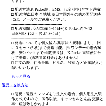
ります。
□ 配送方法:K-Packet便、EMS、代金引換 (ヤマト運輸)
□ 配送地域:日本 全地域 ※日本国外その他の国配送時
には、メールでご連絡ください。
-------------------------------------------
□ 配送期間 : 商品準備 5~15日+( K-Packet:約 7~12
日/EMSと代金引換:約 3~5日 )
-------------------------------------------
□ 発送については個人輸入/薬事法の規制により、1回
に 3 セット(6 枚)まで発送可能。(※ワンデーの場合30
枚目安2パックまで可能)残りは、K-Packet 書留便に分
けて発送。(送料追加料金はありません)
□ 注文の際、住所番地、ビル名、号室 など正確記入お
願いいたします。
もっと見る
返品・交換方法
□ 乱視・遠視のレンズをご注文の場合、個人用注文製
作方式ですので、製作以後、キャンセルと返品·交換と
再生産は致しかねます。