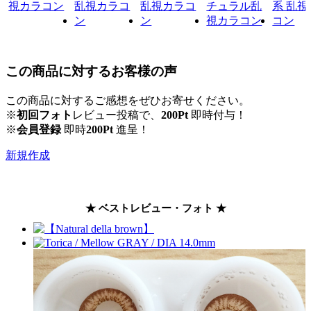
この商品に対するお客様の声
この商品に対するご感想をぜひお寄せください。
※
初回フォト
レビュー投稿で、
200Pt
即時付与！
※
会員登録
即時
200Pt
進呈！
新規作成
★ ベストレビュー・フォト ★