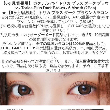
【6ヶ月/乱視用】 カクテル バイ トリカ プラス ダーク ブラウ
ン - Torica Plus Dark Brown - 6 Month (2Pcs)
★ 【6ヶ月/乱視用】 トリカ プラス ダーク ブラウンカラコン
自分の乱視のSPH(度数)、CYL(乱視度数)、AXIS(乱視の角度)をオ
プションに正確に作成してください。(1箱2枚)
(※ 近視の場合は度数[SPH]のみ選択し、CYL AXISは選択なしでご
注文ください。)
乱視用カラコンは
オーダーメード商品
ですので、
通常5～10日程度
の製作期間が必要となります。
ランレンズ商品は、
全ての韓国カラコンは100%正規品
として、
FDA・GMP・CE・ISO
の認証を受けた高級カラコン輸出品のみ、
取り扱っております。ご安心の上、お買い物をお楽しみくださ
い。
期間の余裕を持ってご注文ください。また、
個人用注文製作方式
なので、商品を受け取る後、返品できかねます。予め、ご了承下
さいませ。