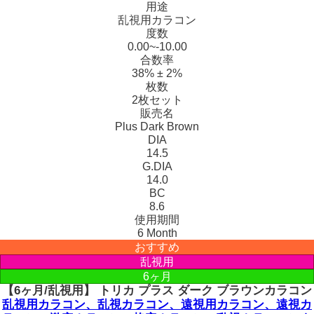
用途
乱視用カラコン
度数
0.00~-10.00
合数率
38% ± 2%
枚数
2枚セット
販売名
Plus Dark Brown
DIA
14.5
G.DIA
14.0
BC
8.6
使用期間
6 Month
おすすめ
乱視用
6ヶ月
【6ヶ月/乱視用】 トリカ プラス ダーク ブラウンカラコン
乱視用カラコン、乱視カラコン、遠視用カラコン、遠視カ