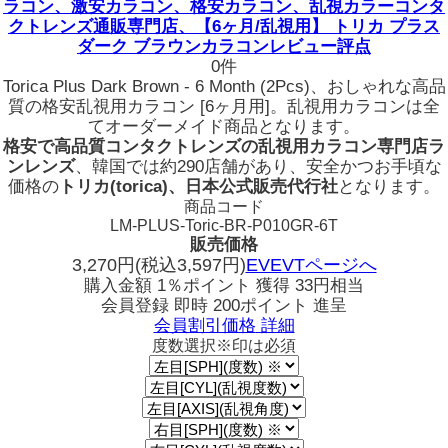
ラコン、激安カラコン、格安カラコン、乱視カラーコンタ
クトレンズ通販専門店、【6ヶ月/乱視用】 トリカ プラス
ダーク ブラウンカラコンレビュー評点
0件
Torica Plus Dark Brown - 6 Month (2Pcs)、おしゃれな高品
質の格安乱視用カラコン [6ヶ月用]。乱視用カラコンは全
てオーダーメイド商品となります。
格安で高品質コンタクトレンズの乱視用カラコン専門店ラ
ンレンズ
、韓国では約290店舗があり、安全かつお手頃な
価格の
トリカ(torica)、日本公式販売代行社
となります。
商品コード
LM-PLUS-Toric-BR-P010GR-6T
販売価格
3,270
円
(税込3,597円)
EVEVTページへ
購入金額
1％ポイント 獲得
33円相当
会員登録 即時
200ポイント
進呈
会員割引価格
詳細
度数選択
※印は必須