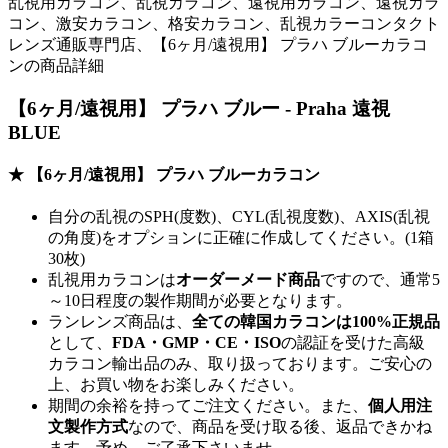
乱視用カラコン、乱視カラコン、遠視用カラコン、遠視カラ
コン、激安カラコン、格安カラコン、乱視カラーコンタクト
レンズ通販専門店、【6ヶ月/遠視用】 プラハ ブルーカラコ
ンの商品詳細
【6ヶ月/遠視用】 プラハ ブルー - Praha 遠視
BLUE
★ 【6ヶ月/遠視用】 プラハ ブルーカラコン
自分の乱視のSPH(度数)、CYL(乱視度数)、AXIS(乱視
の角度)をオプションに正確に作成してください。(1箱
30枚)
乱視用カラコンは
オーダーメード商品
ですので、
通常5
～10日程度
の製作期間が必要となります。
ランレンズ商品は、
全ての韓国カラコンは100%正規品
として、
FDA・GMP・CE・ISO
の認証を受けた高級
カラコン輸出品のみ、取り扱っております。ご安心の
上、お買い物をお楽しみください。
期間の余裕を持ってご注文ください。また、
個人用注
文製作方式
なので、商品を受け取る後、返品できかね
ます。予め、ご了承下さいませ。