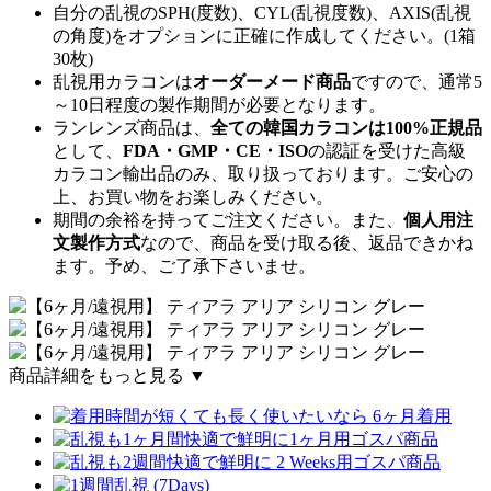
自分の乱視のSPH(度数)、CYL(乱視度数)、AXIS(乱視
の角度)をオプションに正確に作成してください。(1箱
30枚)
乱視用カラコンは
オーダーメード商品
ですので、
通常5
～10日程度
の製作期間が必要となります。
ランレンズ商品は、
全ての韓国カラコンは100%正規品
として、
FDA・GMP・CE・ISO
の認証を受けた高級
カラコン輸出品のみ、取り扱っております。ご安心の
上、お買い物をお楽しみください。
期間の余裕を持ってご注文ください。また、
個人用注
文製作方式
なので、商品を受け取る後、返品できかね
ます。予め、ご了承下さいませ。
商品詳細をもっと見る ▼