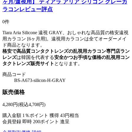
ヶ月/遠視用】 ティアラ アリア シリコン グレーカ
ラコンレビュー評点
0件
Tiara Aria Silicone 遠視 GRAY、おしゃれな高品質の格安遠視
用カラコン [6ヶ月用]。遠視用カラコンは全てオーダーメイ
ド商品となります。
格安で高品質コンタクトレンズの乱視用カラコン専門店ラン
レンズ
は韓国を代表する
安全かつお手頃な価格の乱視用コン
タクトレンズ販売サイト
となります。
商品コード
BS-A673-silicon-H-GRAY
販売価格
4,280
円
(税込4,708円)
購入金額
1％ポイント 獲得
43円相当
会員登録 即時
200ポイント
進呈