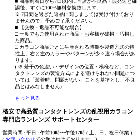
■ 商品到着日から7日以内に当店が不良品・誤発送と確
認後、すぐに100%無料交換致します。
※ 7日間を過ぎた返品に関しましては受け付けており
ませんので、予めご了承ください。
■ 【交換・返品不可能な場合】
□ 一度でもご使用された商品・お客様が破損・汚損し
た商品。
□ カラコン商品ごとに生産される時期や製造方式の特
性上、右と左のカラーやパターンが少々違う場合があ
ります。
( ※ 若干の色違い・デザインの位置・模様など、コン
タクトレンズの製造方式による避けられない問題につ
いては「装着時、問題がない」ことを基準とし、不良
品とはみなしません)
もっと見る
格安で高品質コンタクトレンズの乱視用カラコン
専門店ランレンズ サポートセンター
営業時間 : 平日 : 午前10時〜午後17時 ( 土、日、祝日休業 )
(
お問い合わせ
での受け付けております。)