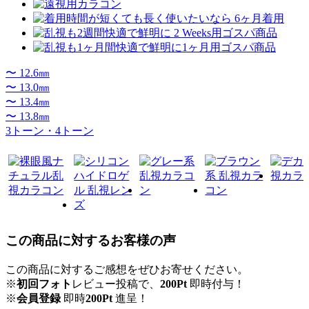
〜 12.6㎜
〜 13.0㎜
〜 13.4㎜
〜 13.8㎜
3トーン・4トーン
この商品に対するお客様の声
この商品に対するご感想をぜひお寄せください。
※
初回フォト
レビュー投稿で、
200Pt
即時付与！
※
会員登録
即時
200Pt
進呈！