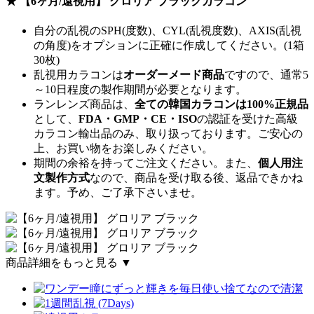
★ 【6ヶ月/遠視用】 グロリア ブラックカラコン
自分の乱視のSPH(度数)、CYL(乱視度数)、AXIS(乱視
の角度)をオプションに正確に作成してください。(1箱
30枚)
乱視用カラコンは
オーダーメード商品
ですので、
通常5
～10日程度
の製作期間が必要となります。
ランレンズ商品は、
全ての韓国カラコンは100%正規品
として、
FDA・GMP・CE・ISO
の認証を受けた高級
カラコン輸出品のみ、取り扱っております。ご安心の
上、お買い物をお楽しみください。
期間の余裕を持ってご注文ください。また、
個人用注
文製作方式
なので、商品を受け取る後、返品できかね
ます。予め、ご了承下さいませ。
商品詳細をもっと見る ▼