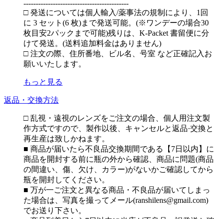
-------------------------------------------
□ 発送については個人輸入/薬事法の規制により、1回
に 3 セット(6 枚)まで発送可能。(※ワンデーの場合30
枚目安2パックまで可能)残りは、K-Packet 書留便に分
けて発送。(送料追加料金はありません)
□ 注文の際、住所番地、ビル名、号室 など正確記入お
願いいたします。
もっと見る
返品・交換方法
□ 乱視・遠視のレンズをご注文の場合、個人用注文製
作方式ですので、製作以後、キャンセルと返品·交換と
再生産は致しかねます。
■ 商品が届いたら不良品交換期間である【7日以内】に
商品を開封する前に瓶の外から確認、商品に問題(商品
の間違い、傷、欠け、カラー)がないかご確認してから
瓶を開封してください。
■ 万が一ご注文と異なる商品・不良品が届いてしまっ
た場合は、写真を撮ってメール(ranshilens@gmail.com)
でお送り下さい。