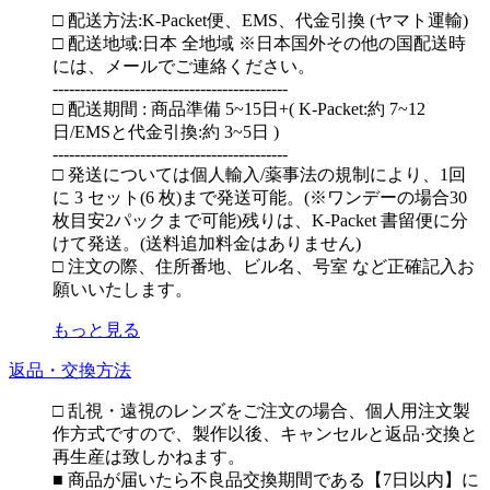
□ 配送方法:K-Packet便、EMS、代金引換 (ヤマト運輸)
□ 配送地域:日本 全地域 ※日本国外その他の国配送時
には、メールでご連絡ください。
-------------------------------------------
□ 配送期間 : 商品準備 5~15日+( K-Packet:約 7~12
日/EMSと代金引換:約 3~5日 )
-------------------------------------------
□ 発送については個人輸入/薬事法の規制により、1回
に 3 セット(6 枚)まで発送可能。(※ワンデーの場合30
枚目安2パックまで可能)残りは、K-Packet 書留便に分
けて発送。(送料追加料金はありません)
□ 注文の際、住所番地、ビル名、号室 など正確記入お
願いいたします。
もっと見る
返品・交換方法
□ 乱視・遠視のレンズをご注文の場合、個人用注文製
作方式ですので、製作以後、キャンセルと返品·交換と
再生産は致しかねます。
■ 商品が届いたら不良品交換期間である【7日以内】に