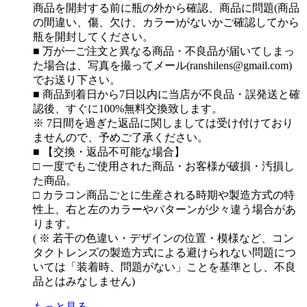
商品を開封する前に瓶の外から確認、商品に問題(商品
の間違い、傷、欠け、カラー)がないかご確認してから
瓶を開封してください。
■ 万が一ご注文と異なる商品・不良品が届いてしまっ
た場合は、写真を撮ってメール(ranshilens@gmail.com)
でお送り下さい。
■ 商品到着日から7日以内に当店が不良品・誤発送と確
認後、すぐに100%無料交換致します。
※ 7日間を過ぎた返品に関しましては受け付けており
ませんので、予めご了承ください。
■ 【交換・返品不可能な場合】
□ 一度でもご使用された商品・お客様が破損・汚損し
た商品。
□ カラコン商品ごとに生産される時期や製造方式の特
性上、右と左のカラーやパターンが少々違う場合があ
ります。
( ※ 若干の色違い・デザインの位置・模様など、コン
タクトレンズの製造方式による避けられない問題につ
いては「装着時、問題がない」ことを基準とし、不良
品とはみなしません)
もっと見る