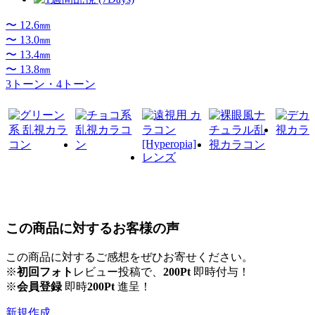
〜 12.6㎜
〜 13.0㎜
〜 13.4㎜
〜 13.8㎜
3トーン・4トーン
この商品に対するお客様の声
この商品に対するご感想をぜひお寄せください。
※
初回フォト
レビュー投稿で、
200Pt
即時付与！
※
会員登録
即時
200Pt
進呈！
新規作成