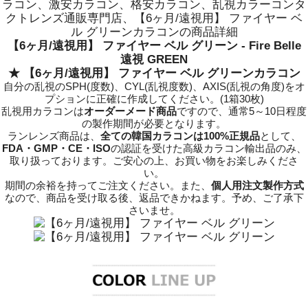
ラコン、激安カラコン、格安カラコン、乱視カラーコンタ
クトレンズ通販専門店、【6ヶ月/遠視用】 ファイヤー ベ
ル グリーンカラコンの商品詳細
【6ヶ月/遠視用】 ファイヤー ベル グリーン - Fire Belle
遠視 GREEN
★ 【6ヶ月/遠視用】 ファイヤー ベル グリーンカラコン
自分の乱視のSPH(度数)、CYL(乱視度数)、AXIS(乱視の角度)をオ
プションに正確に作成してください。(1箱30枚)
乱視用カラコンは
オーダーメード商品
ですので、
通常5～10日程度
の製作期間が必要となります。
ランレンズ商品は、
全ての韓国カラコンは100%正規品
として、
FDA・GMP・CE・ISO
の認証を受けた高級カラコン輸出品のみ、
取り扱っております。ご安心の上、お買い物をお楽しみくださ
い。
期間の余裕を持ってご注文ください。また、
個人用注文製作方式
なので、商品を受け取る後、返品できかねます。予め、ご了承下
さいませ。