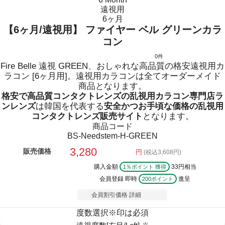
遠視用
6ヶ月
【6ヶ月/遠視用】 ファイヤー ベル グリーンカラ
コン
0件
Fire Belle 遠視 GREEN、おしゃれな高品質の格安遠視用カ
ラコン [6ヶ月用]。遠視用カラコンは全てオーダーメイド
商品となります。
格安で高品質コンタクトレンズの乱視用カラコン専門店ラ
ンレンズ
は韓国を代表する
安全かつお手頃な価格の乱視用
コンタクトレンズ販売サイト
となります。
商品コード
BS-Needstem-H-GREEN
3,280
販売価格
円
(税込3,608円)
購入金額
33円相当
1％ポイント 獲得
会員登録 即時
進呈
200ポイント
会員割引価格
詳細
度数選択
※印は必須