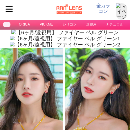
全カラ
コン
TORICA
PICKME
シリコン
遠視用
ナチュラル