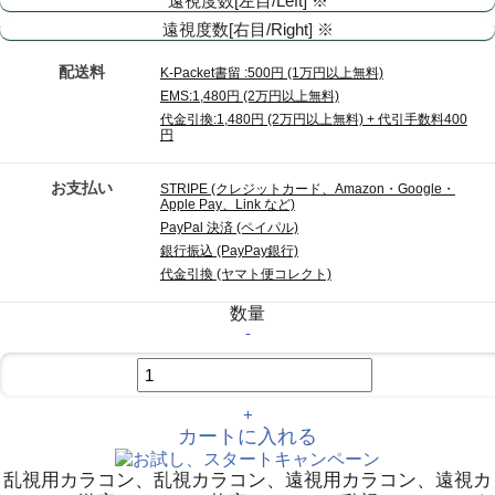
遠視度数[左目/Left] ※
遠視度数[右目/Right] ※
配送料
K-Packet書留 :500円 (1万円以上無料)
EMS:1,480円 (2万円以上無料)
代金引換:1,480円 (2万円以上無料) + 代引手数料400
円
お支払い
STRIPE (クレジットカード、Amazon・Google・
Apple Pay、Link など)
PayPal 決済 (ペイパル)
銀行振込 (PayPay銀行)
代金引換 (ヤマト便コレクト)
数量
-
+
カートに入れる
乱視用カラコン、乱視カラコン、遠視用カラコン、遠視カ