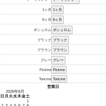
1ヶ月
6ヶ月
ボシュロム
ブラック
ブラウン
グレー
Pickme
Toricme
営業日
2026年8月
日
月
火
水
木
金
土
1
3
4
5
6
7
2
8