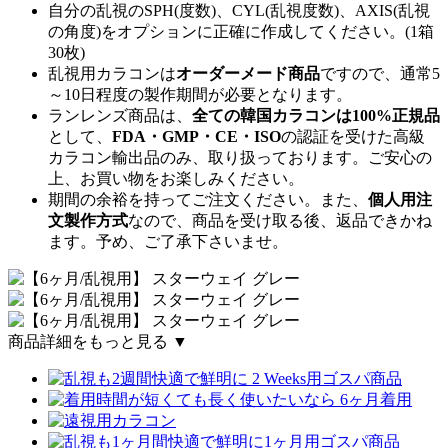
自分の乱視のSPH(度数)、CYL(乱視度数)、AXIS(乱視
の角度)をオプションに正確に作成してください。(1箱
30枚)
乱視用カラコンは
オーダーメード商品
ですので、
通常5
～10日程度
の製作期間が必要となります。
ランレンズ商品は、
全ての韓国カラコンは100%正規品
として、
FDA・GMP・CE・ISO
の認証を受けた高級
カラコン輸出品のみ、取り扱っております。ご安心の
上、お買い物をお楽しみください。
期間の余裕を持ってご注文ください。また、
個人用注
文製作方式
なので、商品を受け取る後、返品できかね
ます。予め、ご了承下さいませ。
商品詳細をもっと見る ▼