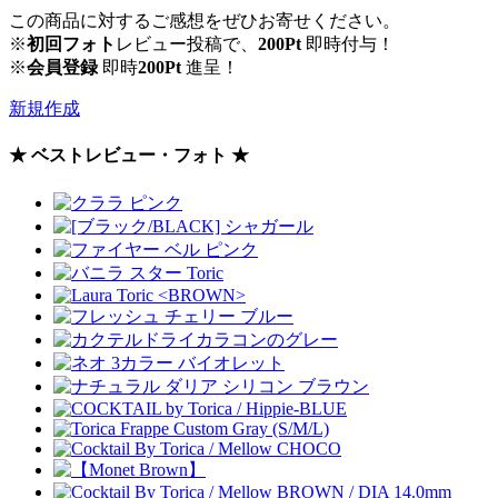
この商品に対するご感想をぜひお寄せください。
※
初回フォト
レビュー投稿で、
200Pt
即時付与！
※
会員登録
即時
200Pt
進呈！
新規作成
★ ベストレビュー・フォト ★