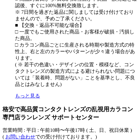
認後、すぐに100%無料交換致します。
※ 7日間を過ぎた返品に関しましては受け付けており
ませんので、予めご了承ください。
■ 【交換・返品不可能な場合】
□ 一度でもご使用された商品・お客様が破損・汚損し
た商品。
□ カラコン商品ごとに生産される時期や製造方式の特
性上、右と左のカラーやパターンが少々違う場合があ
ります。
( ※ 若干の色違い・デザインの位置・模様など、コン
タクトレンズの製造方式による避けられない問題につ
いては「装着時、問題がない」ことを基準とし、不良
品とはみなしません)
もっと見る
格安で高品質コンタクトレンズの乱視用カラコン
専門店ランレンズ サポートセンター
営業時間 : 平日 : 午前10時〜午後17時 ( 土、日、祝日休業 )
(
お問い合わせ
での受け付けております。)