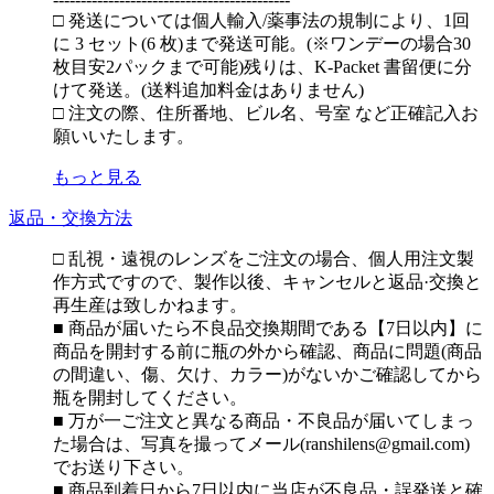
□ 発送については個人輸入/薬事法の規制により、1回
に 3 セット(6 枚)まで発送可能。(※ワンデーの場合30
枚目安2パックまで可能)残りは、K-Packet 書留便に分
けて発送。(送料追加料金はありません)
□ 注文の際、住所番地、ビル名、号室 など正確記入お
願いいたします。
もっと見る
返品・交換方法
□ 乱視・遠視のレンズをご注文の場合、個人用注文製
作方式ですので、製作以後、キャンセルと返品·交換と
再生産は致しかねます。
■ 商品が届いたら不良品交換期間である【7日以内】に
商品を開封する前に瓶の外から確認、商品に問題(商品
の間違い、傷、欠け、カラー)がないかご確認してから
瓶を開封してください。
■ 万が一ご注文と異なる商品・不良品が届いてしまっ
た場合は、写真を撮ってメール(ranshilens@gmail.com)
でお送り下さい。
■ 商品到着日から7日以内に当店が不良品・誤発送と確