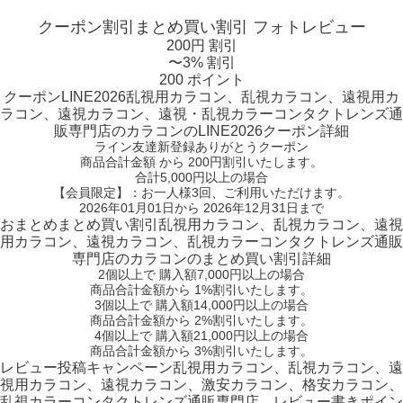
クーポン割引
まとめ買い割引
フォトレビュー
200円 割引
〜3% 割引
200 ポイント
クーポン
LINE2026
乱視用カラコン、乱視カラコン、遠視用カ
ラコン、遠視カラコン、遠視・乱視カラーコンタクトレンズ通
販専門店のカラコンのLINE2026クーポン詳細
ライン友達新登録ありがとうクーポン
商品合計金額 から 200円割引
いたします。
合計5,000円以上
の場合
【会員限定】：お一人様
3回
、ご利用いただけます。
2026年01月01日から 2026年12月31日まで
おまとめ
まとめ買い割引
乱視用カラコン、乱視カラコン、遠視
用カラコン、遠視カラコン、乱視カラーコンタクトレンズ通販
専門店のカラコンのまとめ買い割引詳細
2個
以上で 購入額
7,000円以上
の場合
商品合計金額から
1%
割引いたします。
3個
以上で 購入額
14,000円以上
の場合
商品合計金額から
2%
割引いたします。
4個
以上で 購入額
21,000円以上
の場合
商品合計金額から
3%
割引いたします。
レビュー
投稿キャンペーン
乱視用カラコン、乱視カラコン、遠
視用カラコン、遠視カラコン、激安カラコン、格安カラコン、
乱視カラーコンタクトレンズ通販専門店、レビュー書きポイン