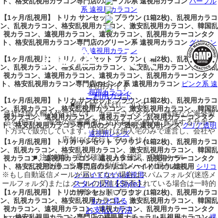
ト、格安乱視用カラコン専門店のパープル系 遠視用カラコン
パープル
系 遠視用カラコン
【1ヶ月/乱視用】 トリカ サンセット ブラウン (1箱2枚)、乱視用カラコ
ン、乱視カラコン、格安乱視用カラコン、激安乱視用カラコン、韓国乱
視カラコン、遠視用カラコン、遠視カラコン、乱視用カラーコンタク
ト、格安乱視用カラコン専門店のグリーン系 遠視用カラコン
グリーン
系 遠視用カラコン
【1ヶ月/乱視用】 トリカ サンセット ブラウン (1箱2枚)、乱視用カラコ
ン、乱視カラコン、格安乱視用カラコン、激安乱視用カラコン、韓国乱
視カラコン、遠視用カラコン、遠視カラコン、乱視用カラーコンタク
ト、格安乱視用カラコン専門店のピンク系 遠視用カラコン
ピンク系 遠
利用ガイド
視用カラコン
ご利用ガイド
【1ヶ月/乱視用】 トリカ サンセット ブラウン (1箱2枚)、乱視用カラコ
■個人輸入代行について
ン、乱視カラコン、格安乱視用カラコン、激安乱視用カラコン、韓国乱
当社は個人輸入代行店です。カラーコンタクト、雑貨など海外製
視カラコン、遠視用カラコン、遠視カラコン、乱視用カラーコンタク
品を代行し、海外の販売業者に注文をして個人に配達するサポー
ト、格安乱視用カラコン専門店のクリア透明 遠視用レンズ
クリア透明
ト方式で販売しています。お届けは個人宅のみで運営し、会社や
遠視用レンズ
店舗には代行していません。
【1ヶ月/乱視用】 トリカ サンセット ブラウン (1箱2枚)、乱視用カラコ
ン、乱視カラコン、格安乱視用カラコン、激安乱視用カラコン、韓国乱
■ 注文確認、受付確認、入金確認、発送メール
視カラコン、遠視用カラコン、遠視カラコン、乱視用カラーコンタク
□ ご注文後、当店より自動返信メールが届きます。
ト、格安乱視用カラコン専門店のシリコン ハイドロゲル遠視用
シリコ
※もし自動返信メールが届いてない場合はスパムフォルダ(迷惑メ
ン ハイドロゲル遠視用
ールフォルダ)またはメールの受信を拒否されている場合は一時的
スタイル別【Style】
に解除をお願いします。
【1ヶ月/乱視用】 トリカ サンセット ブラウン (1箱2枚)、乱視用カラコ
ン、乱視カラコン、格安乱視用カラコン、激安乱視用カラコン、韓国乱
もっと見る
視カラコン、遠視用カラコン、遠視カラコン、乱視用カラーコンタク
お支払い方法
ト、格安乱視用カラコン専門店の裸眼風ナチュラル 乱視用カラコン
裸