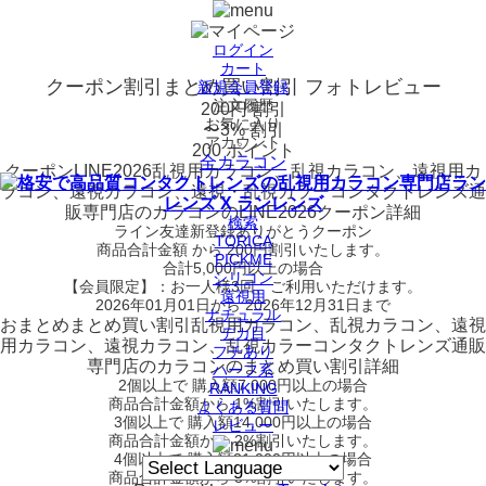
ログイン
カート
クーポン割引
まとめ買い割引
フォトレビュー
新規会員登録
注文履歴
200円 割引
お気に入り
〜3% 割引
アカウント
200 ポイント
全カラコン
クーポン
LINE2026
乱視用カラコン、乱視カラコン、遠視用カ
ラコン、遠視カラコン、遠視・乱視カラーコンタクトレンズ通
販専門店のカラコンのLINE2026クーポン詳細
検索
ライン友達新登録ありがとうクーポン
TORICA
商品合計金額 から 200円割引
いたします。
PICKME
合計5,000円以上
の場合
シリコン
【会員限定】：お一人様
3回
、ご利用いただけます。
遠視用
2026年01月01日から 2026年12月31日まで
ナチュラル
おまとめ
まとめ買い割引
乱視用カラコン、乱視カラコン、遠視
デカ目
用カラコン、遠視カラコン、乱視カラーコンタクトレンズ通販
フチあり
専門店のカラコンのまとめ買い割引詳細
ハーフ系
2個
以上で 購入額
7,000円以上
の場合
RANKING
商品合計金額から
1%
割引いたします。
よくある質問
3個
以上で 購入額
14,000円以上
の場合
レビュー
商品合計金額から
2%
割引いたします。
4個
以上で 購入額
21,000円以上
の場合
商品合計金額から
3%
割引いたします。