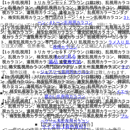
【1ヶ月/乱視用】 トリカ サンセット ブラウン (1箱2枚)、乱視用カラコ
-------------------------------------------
ン、乱視カラコン、格安乱視用カラコン、激安乱視用カラコン、韓国乱
□ 配送期間 : 商品準備 5~15日+( K-Packet:約 7~12日/EMSと代金引
視カラコン、遠視用カラコン、遠視カラコン、乱視用カラーコンタク
換:約 3~5日 )
ト、格安乱視用カラコン専門店の3トーン・4トーン乱視用カラコン
3ト
-------------------------------------------
ーン・4トーン乱視用カラコン
□ 発送については個人輸入/薬事法の規制により、1回に 3 セット(6
【1ヶ月/乱視用】 トリカ サンセット ブラウン (1箱2枚)、乱視用カラコ
枚)まで発送可能。(※ワンデーの場合30枚目安2パックまで可能)残
ン、乱視カラコン、格安乱視用カラコン、激安乱視用カラコン、韓国乱
りは、K-Packet 書留便に分けて発送。(送料追加料金はありませ
視カラコン、遠視用カラコン、遠視カラコン、乱視用カラーコンタク
ん)
ト、格安乱視用カラコン専門店のラメ入り 乱視用カラコン
ラメ入り 乱
□ 注文の際、住所番地、ビル名、号室 など正確記入お願いいたし
視用カラコン
ます。
【1ヶ月/乱視用】 トリカ サンセット ブラウン (1箱2枚)、乱視用カラコ
もっと見る
ン、乱視カラコン、格安乱視用カラコン、激安乱視用カラコン、韓国乱
返品・交換方法
視カラコン、遠視用カラコン、遠視カラコン、乱視用カラーコンタク
□ 乱視・遠視のレンズをご注文の場合、個人用注文製作方式ですの
ト、格安乱視用カラコン専門店のラグジュアリー 乱視用カラコン
ラグ
ジュアリー 乱視用カラコン
で、製作以後、キャンセルと返品·交換と再生産は致しかねます。
【1ヶ月/乱視用】 トリカ サンセット ブラウン (1箱2枚)、乱視用カラコ
■ 商品が届いたら不良品交換期間である【7日以内】に商品を開封
ン、乱視カラコン、格安乱視用カラコン、激安乱視用カラコン、韓国乱
する前に瓶の外から確認、商品に問題(商品の間違い、傷、欠け、
視カラコン、遠視用カラコン、遠視カラコン、乱視用カラーコンタク
カラー)がないかご確認してから瓶を開封してください。
ト、格安乱視用カラコン専門店のイエベ暖かい乱視用カラコン
イエベ
■ 万が一ご注文と異なる商品・不良品が届いてしまった場合は、写
暖かい乱視用カラコン
真を撮ってメール(ranshilens@gmail.com)でお送り下さい。
【1ヶ月/乱視用】 トリカ サンセット ブラウン (1箱2枚)、乱視用カラコ
■ 商品到着日から7日以内に当店が不良品・誤発送と確認後、すぐ
ン、乱視カラコン、格安乱視用カラコン、激安乱視用カラコン、韓国乱
に100%無料交換致します。
視カラコン、遠視用カラコン、遠視カラコン、乱視用カラーコンタク
※ 7日間を過ぎた返品に関しましては受け付けておりませんので、
ト、格安乱視用カラコン専門店のブルべクール系乱視用カラコン
ブル
予めご了承ください。
べクール系乱視用カラコン
■ 【交換・返品不可能な場合】
サイズ別【着色直径】
□ 一度でもご使用された商品・お客様が破損・汚損した商品。