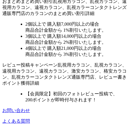
おまとめ
まとめ買い割引
乱視用カラコン、乱視カラコン、遠
視用カラコン、遠視カラコン、乱視カラーコンタクトレンズ
通販専門店のカラコンのまとめ買い割引詳細
2個
以上で 購入額
7,000円以上
の場合
商品合計金額から
1%
割引いたします。
3個
以上で 購入額
14,000円以上
の場合
商品合計金額から
2%
割引いたします。
4個
以上で 購入額
21,000円以上
の場合
商品合計金額から
3%
割引いたします。
レビュー
投稿キャンペーン
乱視用カラコン、乱視カラコン、
遠視用カラコン、遠視カラコン、激安カラコン、格安カラコ
ン、乱視カラーコンタクトレンズ通販専門店、レビュー書き
ポイント獲得詳細
【会員限定】初回
のフォトレビュー投稿で、
200ポイント
が
即時
付与されます！
お問い合わせ
よくある質問