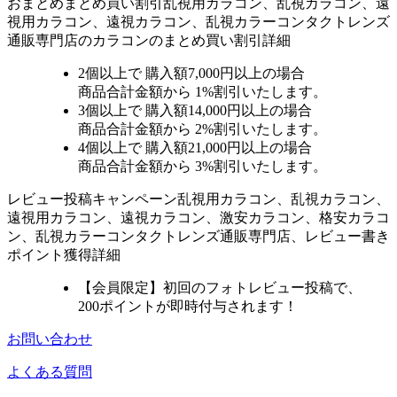
おまとめ
まとめ買い割引
乱視用カラコン、乱視カラコン、遠
視用カラコン、遠視カラコン、乱視カラーコンタクトレンズ
通販専門店のカラコンのまとめ買い割引詳細
2個
以上で 購入額
7,000円以上
の場合
商品合計金額から
1%
割引いたします。
3個
以上で 購入額
14,000円以上
の場合
商品合計金額から
2%
割引いたします。
4個
以上で 購入額
21,000円以上
の場合
商品合計金額から
3%
割引いたします。
レビュー
投稿キャンペーン
乱視用カラコン、乱視カラコン、
遠視用カラコン、遠視カラコン、激安カラコン、格安カラコ
ン、乱視カラーコンタクトレンズ通販専門店、レビュー書き
ポイント獲得詳細
【会員限定】初回
のフォトレビュー投稿で、
200ポイント
が
即時
付与されます！
お問い合わせ
よくある質問